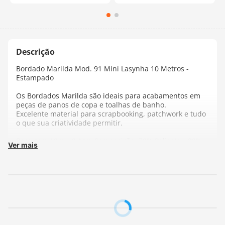
Bordado Marilda Mod. 91 Mini Lasynha 10 Metros -
Estampado
Os Bordados Marilda são ideais para acabamentos em
peças de panos de copa e toalhas de banho.
Excelente material para scrapbooking, patchwork e tudo
o que sua criatividade permitir.
Peça com 10m x 2,1cm Composição: 70% Poliester, 30%
Ver mais
Algodão
Instrução de lavagem: Lavar à mão. Não alvejar. Não
secar em tambor. Passar com ferro até 110°C. Secar à
sombra.
Fabricante:
Marilda