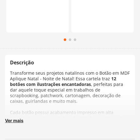
Transforme seus projetos natalinos com o Botão em MDF
Aplique Natal - Noite de Natal! Essa cartela traz
12
botões com ilustrações encantadoras
, perfeitas para
dar aquele toque especial em trabalhos de
scrapbooking, patchwork, cartonagem, decoração de
caixas, guirlandas e muito mais.
Cada botão possui acabamento impresso em alta
qualidade com
temas típicos do Natal
, como Papai Noel,
Ver mais
meias decoradas, presentes, sinos e flores natalinas.
Feitos em
MDF resistente
e com corte a laser, garantem
ótimo encaixe e visual delicado. As peças vêm prontas