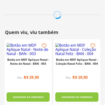
para aplicar, com cores vivas que valorizam qualquer
criação artesanal.
Contém:
12 botões
Medidas:
11,5 cm x 12,2cm
Composição:
Papel e MDF 3mm
Fabricante:
Litoarte
Botão em MDF Aplique Natal -
Botão em MDF Aplique Natal -
Noite de Natal - BAN - 003
Coleção Natal Feliz - BAN - 004
R$
29
,
90
R$
29
,
90
Por:
Por:
ADICIONAR AO CARRINHO
ADICIONAR AO CARRINHO