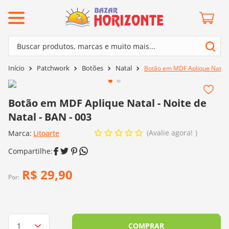
ermos mais buscados
Buscar produtos, marcas e muito mais...
º
barroco
Termos mais buscados
Patchwork
Botões
Natal
Botão em MDF Aplique Natal -
º
mollet
1
º
barroco
º
kit amigurumi
2
º
mollet
Botão em MDF Aplique Natal - Noite de
º
agulha crochê
Natal - BAN - 003
3
º
kit amigurumi
º
fio amigurumi
Avalie agora!
Marca:
4
º
Litoarte
agulha crochê
º
lã cisne
5
º
fio amigurumi
º
batik
6
º
lã cisne
R$
29
,
90
º
euroroma
Por:
7
º
batik
º
dmc
8
º
euroroma
0
º
charme
9
º
dmc
COMPRAR