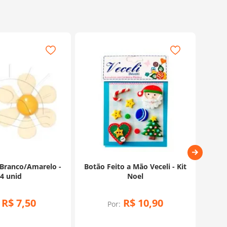
 Branco/Amarelo -
Botão Feito a Mão Veceli - Kit
Botoe
4 unid
Noel
R$
7
,
50
R$
10
,
90
Por: