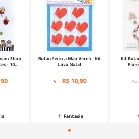
Dream Shop
Botão Feito a Mão Veceli - Kit
Kit Botã
es - 10
Luva Natal
Flore
s
,
90
R$
10
,
90
Por:
Por
ia
Fantasia