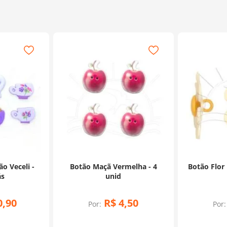
o Veceli -
Botão Maçã Vermelha - 4
Botão Flor
ás
unid
0
,
90
R$
4
,
50
Por:
Por: