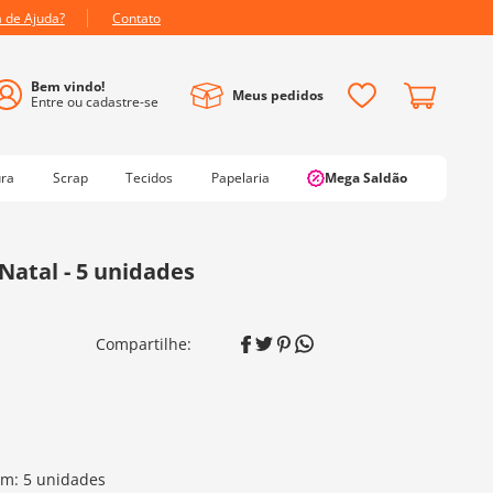
a de Ajuda?
Contato
Meus pedidos
ura
Scrap
Tecidos
Papelaria
Mega Saldão
Natal - 5 unidades
ém: 5 unidades