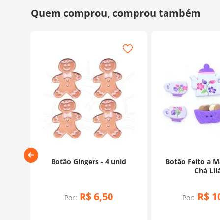
6 unid
Botão Gingers - 4 unid
Botão Feito a Mã
Chá Lil
R$
6
,
50
R$
1
Por:
Por: