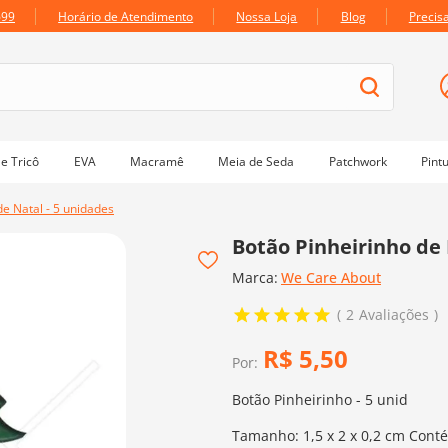
699
Horário de Atendimento
Nossa Loja
Blog
Precis
e Tricô
EVA
Macramê
Meia de Seda
Patchwork
Pint
de Natal - 5 unidades
Botão Pinheirinho de 
Marca:
We Care About
2
Avaliações
R$
5
,
50
Por:
Botão Pinheirinho - 5 unid
Tamanho: 1,5 x 2 x 0,2 cm Cont