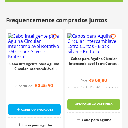
Cabos para Agulha Circular
Intercambiavel Extra Curtas -
Cabo Inteligente para Agulha
Black Silver - Knitpro
Circular Intercambiável
Rotativo 360º Black Silver -
KnitPro
R$
69
,
90
Por:
R$
46
,
90
A partir de:
em até
2
x de
R$
34
,
95
no cartão
ADICIONAR AO CARRINHO
CORES OU VARIAÇÕES
o
Cabo para agulha
Cabo para agulha