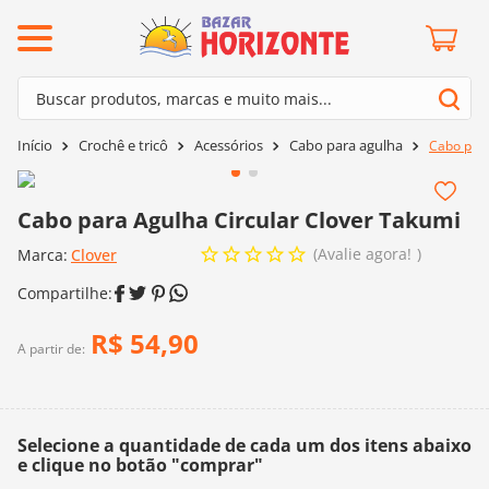
ermos mais buscados
Buscar produtos, marcas e muito mais...
º
barroco
Termos mais buscados
Crochê e tricô
Acessórios
Cabo para agulha
Cabo para
º
mollet
1
º
barroco
º
kit amigurumi
2
º
mollet
Cabo para Agulha Circular Clover Takumi
º
agulha crochê
3
º
kit amigurumi
Avalie agora!
Marca:
Clover
º
batik
4
º
agulha crochê
º
fio amigurumi
5
º
batik
R$
54
,
90
º
euroroma
A partir de:
6
º
fio amigurumi
º
lã cisne
7
º
euroroma
º
charme
8
º
lã cisne
Selecione a quantidade de cada um dos itens abaixo
0
º
dmc
e clique no botão "comprar"
9
º
charme