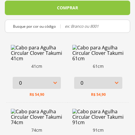
10
º
dmc
COMPRAR
Busque por cor ou código
41cm
61cm
R$
54,90
R$
54,90
74cm
91cm