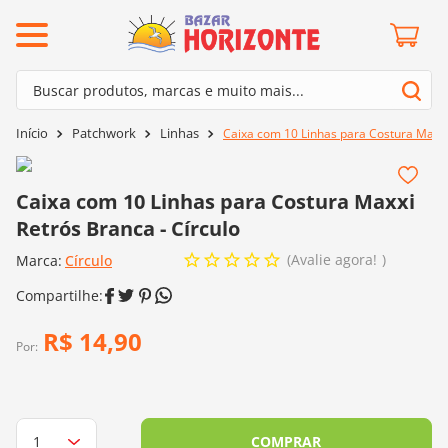
ermos mais buscados
Buscar produtos, marcas e muito mais...
º
barroco
Termos mais buscados
Patchwork
Linhas
Caixa com 10 Linhas para Costura Maxxi 
º
mollet
1
º
barroco
º
kit amigurumi
2
º
mollet
Caixa com 10 Linhas para Costura Maxxi
º
agulha crochê
Retrós Branca - Círculo
3
º
kit amigurumi
º
fio amigurumi
Avalie agora!
Marca:
4
º
Círculo
agulha crochê
º
euroroma
5
º
fio amigurumi
º
lã cisne
6
º
euroroma
R$
14
,
90
º
batik
Por:
7
º
lã cisne
º
charme
8
º
batik
0
º
dmc
9
º
charme
COMPRAR