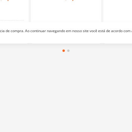
as
Linhas
ência de compra. Ao continuar navegando em nosso site você está de acordo com
Quer receber nossas promoções e lançamentos?
endimento
Televendas
le Conosco
(11) 2674-4699
atendimento@bazarhorizonte.com.br
Segunda à Sexta das 09h00 às 17h00