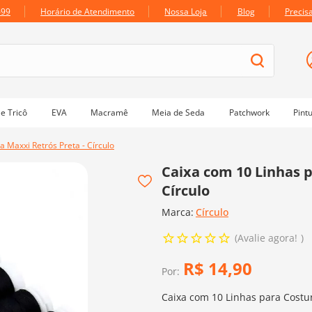
699
Horário de Atendimento
Nossa Loja
Blog
Precis
e Tricô
EVA
Macramê
Meia de Seda
Patchwork
Pint
 Maxxi Retrós Preta - Círculo
Caixa com 10 Linhas p
Círculo
Marca:
Círculo
Avalie agora!
R$
14
,
90
Por:
Caixa com 10 Linhas para Costur