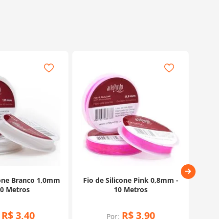
cone Branco 1,0mm
Fio de Silicone Pink 0,8mm -
Fio d
10 Metros
10 Metros
R$
3
,
40
R$
3
,
90
Por: