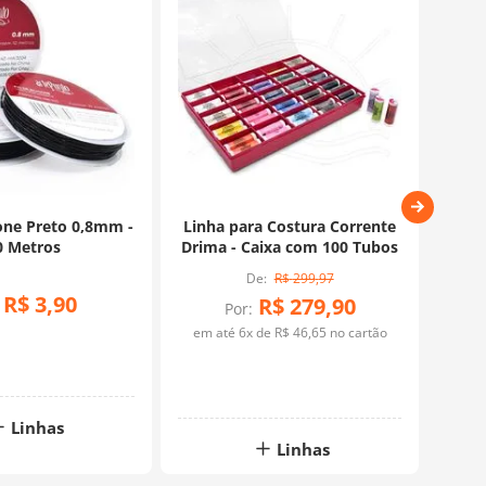
cone Preto 0,8mm -
Linha para Costura Corrente
Fio 
0 Metros
Drima - Caixa com 100 Tubos
R$
299
,
97
R$
3
,
90
R$
279
,
90
Por:
em até
6
x de
R$
46
,
65
no cartão
Linhas
Linhas