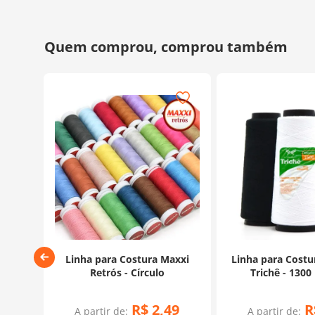
- 10
Linha para Costura Maxxi
Linha para Costu
Retrós - Círculo
Trichê - 1300
R$
2
,
49
R
A partir de:
A partir de: