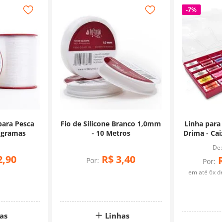
-
7%
para Pesca
Fio de Silicone Branco 1,0mm
Linha para
 gramas
- 10 Metros
Drima - Ca
2
,
90
R$
3
,
40
Por:
Por:
em até
6
x 
as
Linhas