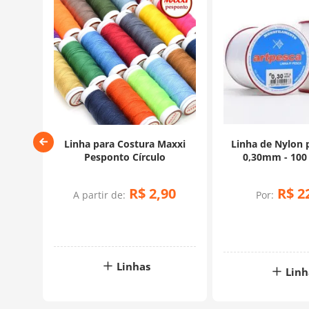
esca
Linha para Costura Maxxi
Linha de Nylon 
os
Pesponto Círculo
0,30mm - 100
R$
2
,
90
R$
2
A partir de:
Por:
Linhas
Linh