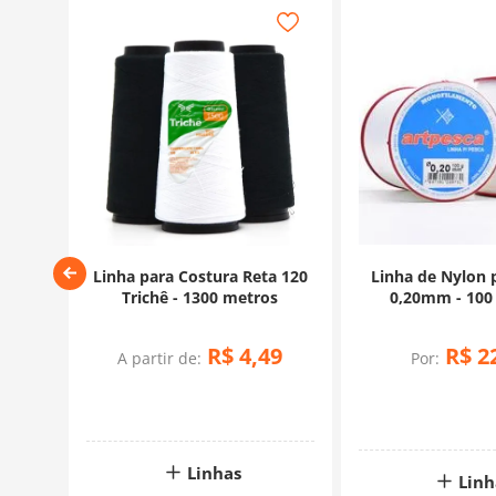
esca
Linha para Costura Reta 120
Linha de Nylon 
os
Trichê - 1300 metros
0,20mm - 100
R$
4
,
49
R$
2
A partir de:
Por:
Linhas
Linh