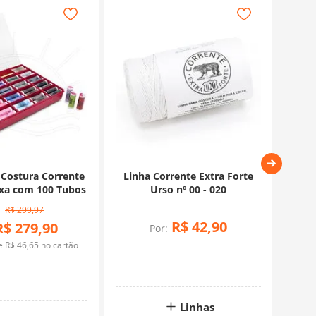
 Costura Corrente
Linha Corrente Extra Forte
Lin
ixa com 100 Tubos
Urso nº 00 - 020
0
R$
299
,
97
R$
42
,
90
R$
279
,
90
Por:
de
R$
46
,
65
no cartão
Linhas