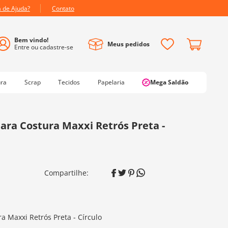
a de Ajuda?
Contato
Meus pedidos
ura
Scrap
Tecidos
Papelaria
Mega Saldão
ara Costura Maxxi Retrós Preta -
a Maxxi Retrós Preta - Círculo