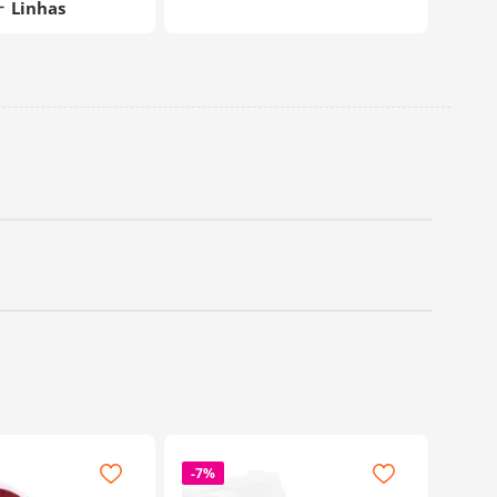
Linhas
-
7%