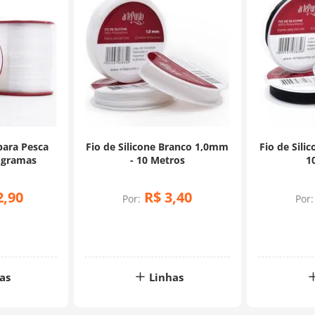
para Pesca
Fio de Silicone Branco 1,0mm
Fio de Sili
 gramas
- 10 Metros
1
2
,
90
R$
3
,
40
Por:
Por:
as
Linhas