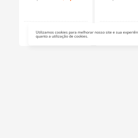
Linhas
Linh
Utilizamos cookies para melhorar nosso site e sua experi
quanto a utilização de cookies.
Institucional
At
Empresa
Fa
Nossa Loja
Política de Privacidade