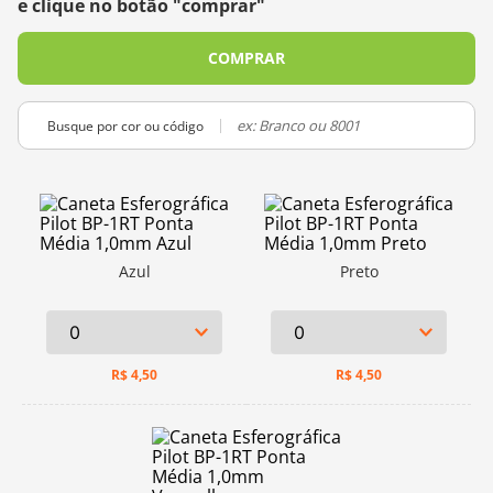
e clique no botão "comprar"
10
º
dmc
COMPRAR
Busque por cor ou código
Azul
Preto
R$
4,50
R$
4,50