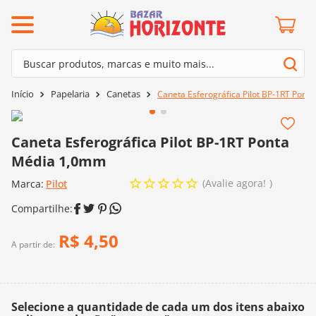
ermos mais buscados
Buscar produtos, marcas e muito mais...
º
barroco
Termos mais buscados
Papelaria
Canetas
Caneta Esferográfica Pilot BP-1RT Pon
º
mollet
1
º
barroco
º
agulha crochê
2
º
mollet
Caneta Esferográfica Pilot BP-1RT Ponta
º
kit amigurumi
Média 1,0mm
3
º
agulha crochê
º
lã cisne
Avalie agora!
Marca:
4
º
Pilot
kit amigurumi
º
batik
5
º
lã cisne
º
fio amigurumi
6
º
batik
R$
4
,
50
º
euroroma
A partir de:
7
º
fio amigurumi
º
charme
8
º
euroroma
0
º
dmc
Selecione a quantidade de cada um dos itens abaixo
9
º
charme