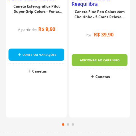
Caneta Esferográfica Pilot
Super Grip Colors - Ponta
Caneta Fine Pen Colors com
Média 1.0mm
Cheirinho - 5 Cores Relaxa &
Reequilibra
R$
9
,
90
A partir de:
R$
39
,
90
Por:
CORES OU VARIAÇÕES
ADICIONAR AO CARRINHO
Canetas
o
Canetas