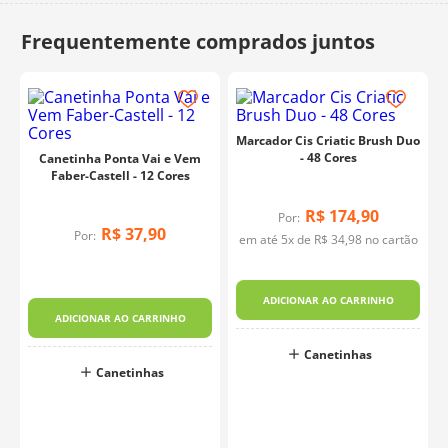
10
º
charme
Marcador Cis Criatic Brush Duo
- 48 Cores
Canetinha Ponta Vai e Vem
Faber-Castell - 12 Cores
R$
174
,
90
Por:
R$
37
,
90
Por:
em até
5
x de
R$
34
,
98
no cartão
o
ADICIONAR AO CARRINHO
ADICIONAR AO CARRINHO
Canetinhas
Canetinhas