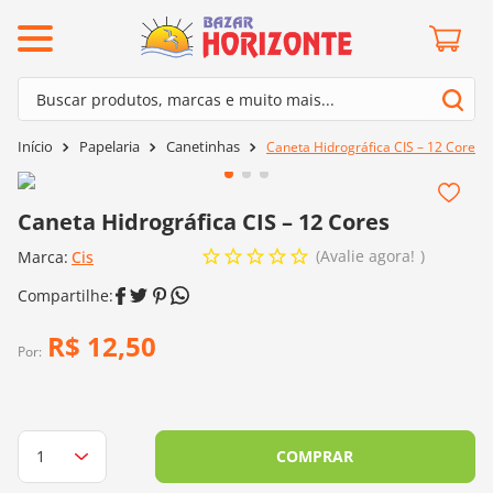
ermos mais buscados
Buscar produtos, marcas e muito mais...
º
barroco
Termos mais buscados
Papelaria
Canetinhas
Caneta Hidrográfica CIS – 12 Cores
º
mollet
1
º
barroco
º
kit amigurumi
2
º
mollet
Caneta Hidrográfica CIS – 12 Cores
º
agulha crochê
3
º
kit amigurumi
Avalie agora!
Marca:
Cis
º
fio amigurumi
4
º
agulha crochê
º
lã cisne
5
º
fio amigurumi
R$
12
,
50
º
batik
Por:
6
º
lã cisne
º
euroroma
7
º
batik
º
dmc
8
º
euroroma
COMPRAR
0
º
charme
9
º
dmc