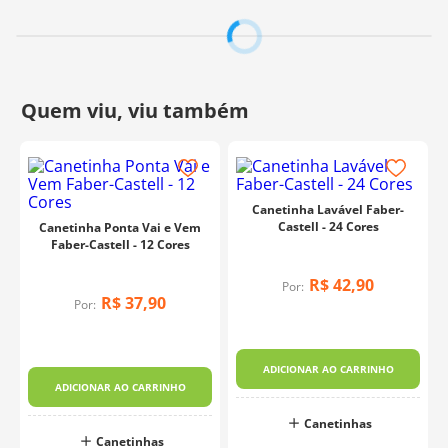
destacar projetos.
Contém:
12 Cores
Fabricante:
CiS
Canetinha Lavável Faber-
Castell - 24 Cores
Canetinha Ponta Vai e Vem
Faber-Castell - 12 Cores
R$
42
,
90
Por:
R$
37
,
90
Por:
o
ADICIONAR AO CARRINHO
ADICIONAR AO CARRINHO
Canetinhas
Canetinhas