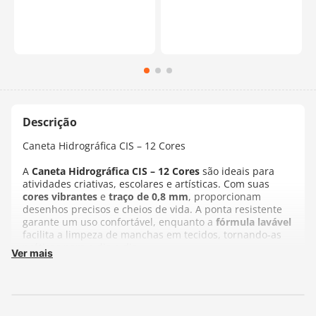
Caneta Hidrográfica CIS – 12 Cores
A
Caneta Hidrográfica CIS – 12 Cores
são ideais para
atividades criativas, escolares e artísticas. Com suas
cores vibrantes
e
traço de 0,8 mm
, proporcionam
desenhos precisos e cheios de vida. A ponta resistente
garante um uso confortável, enquanto a
fórmula lavável
facilita a limpeza de manchas em tecidos, tornando-as
práticas para o dia a dia.
Ver mais
O design ergonômico e as tampas ventiladas oferecem
segurança e comodidade no manuseio, sendo perfeitas
para crianças e adultos. Explore possibilidades criativas
com estas canetinhas, seja para colorir, ilustrar ou