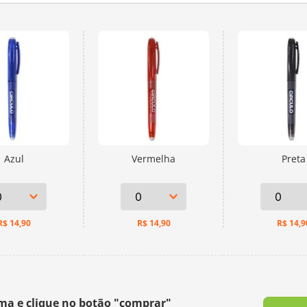
Azul
Vermelha
Preta
R$
14,90
R$
14,90
R$
14,9
ima e clique no botão "comprar"