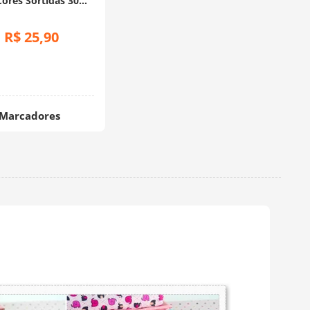
Cores Sortidas 30
ades - Lanmax
R$
25
,
90
:
Marcadores