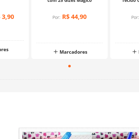
com 25 Gizes Mágico
Tecido 
Unid
$
3
,
90
R$
44
,
90
Por:
Por
ores
Marcadores