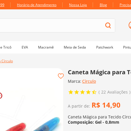
699
Horário de Atendimento
Nossa Loja
Blog
Precis
e Tricô
EVA
Macramê
Meia de Seda
Patchwork
Pint
 Círculo
Caneta Mágica para T
Marca:
Círculo
22
Avaliações
R$
14
,
90
A partir de:
Caneta Mágica para Tecido Círc
Composição: Gel - 0,8mm