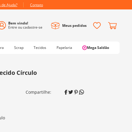
a de Ajuda?
Contato
Meus pedidos
ura
Scrap
Tecidos
Papelaria
Mega Saldão
ecido Círculo
ulo