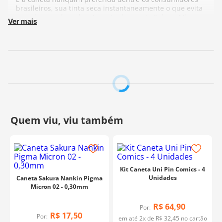
brasileiros, sua tinta seca instantaneamente o que evita
manchas no desenho. A ponta da caneta Sakura Micron
Ver mais
Pigma é extremamente firme e resistente e possui uma
durabilidade excelente.
Sua tinta é a prova d´água e da ação do tempo.
Fabricante:
Sakura
Kit Caneta Uni Pin Comics - 4
Unidades
Caneta Sakura Nankin Pigma
Micron 02 - 0,30mm
R$
64
,
90
Por:
R$
17
,
50
Por:
em até
2
x de
R$
32
,
45
no cartão