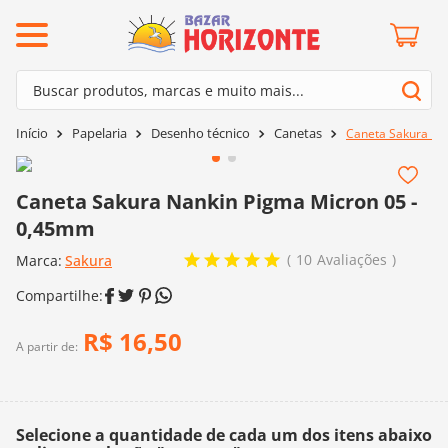
ermos mais buscados
Buscar produtos, marcas e muito mais...
º
barroco
Termos mais buscados
Papelaria
Desenho técnico
Canetas
Caneta Sakura Na
º
mollet
1
º
barroco
º
kit amigurumi
2
º
mollet
Caneta Sakura Nankin Pigma Micron 05 -
º
agulha crochê
0,45mm
3
º
kit amigurumi
º
fio amigurumi
10
Avaliações
Marca:
4
º
Sakura
agulha crochê
º
euroroma
5
º
fio amigurumi
º
lã cisne
6
º
euroroma
R$
16
,
50
º
batik
A partir de:
7
º
lã cisne
º
charme
8
º
batik
0
º
dmc
Selecione a quantidade de cada um dos itens abaixo
9
º
charme