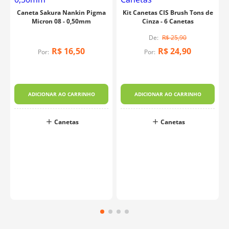
Caneta Sakura Nankin Pigma
Kit Canetas CIS Brush Tons de
Micron 08 - 0,50mm
Cinza - 6 Canetas
R$
25
,
90
R$
16
,
50
R$
24
,
90
Por:
Por:
ADICIONAR AO CARRINHO
ADICIONAR AO CARRINHO
Canetas
Canetas
o