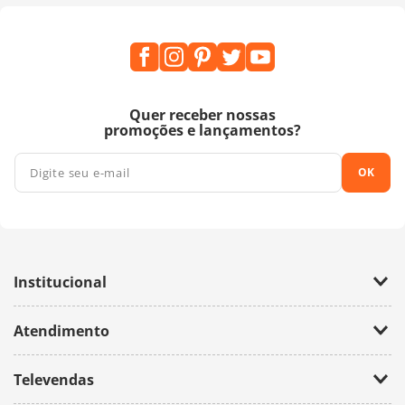
Quer receber nossas
promoções e lançamentos?
OK
Institucional
Empresa
Atendimento
Trabalhe Conosco
Política de Privacidade
Fale Conosco
Televendas