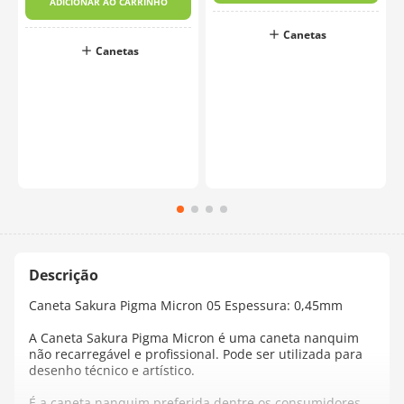
ADICIONAR AO CARRINHO
Canetas
Canetas
o
Caneta Sakura Pigma Micron 05 Espessura: 0,45mm
A Caneta Sakura Pigma Micron é uma caneta nanquim
não recarregável e profissional. Pode ser utilizada para
desenho técnico e artístico.
É a caneta nanquim preferida dentre os consumidores