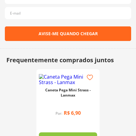
10
º
charme
Caneta Pega Mini Strass -
Lanmax
R$
6
,
90
Por: