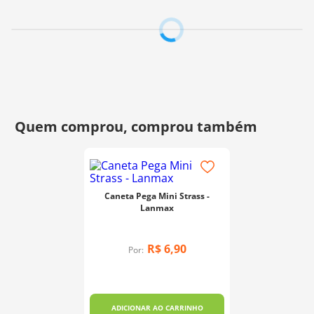
ferro de passar em temperatura mediana segure por
alguns segundos.
4- Retire o Adesivo Smart, proteja a peça com qualquer
papel ou tecido e volte o ferro em temperatura alta por
15 segundos.
Sua peça está pronta!
Pode ser aplicada em qualquer superfície que suporte o
calor do ferro. Madeira, MDF, cortiça, couro, tecidos e
onde mais você desejar.
Fabricante:
Isamara Custódio
Caneta Pega Mini Strass -
Lanmax
R$
6
,
90
Por:
ADICIONAR AO CARRINHO