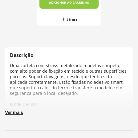
ADICIONAR AO CARRINHO
Strass
Uma cartela com strass metalizado modelos chupeta,
com alto poder de fixação em tecido e outras superfícies
porosas. Suporta lavagens, desde que tenha sido
aplicada corretamente. Estão fixadas no adesivo smart,
que suporta o calor do ferro e transfere o modelo com
segurança para o local desejado.
Mode de usar:
Ver mais
1- Corte 1 dos 3 tamanhos do desenho.
2- Retire o papel protetor branco.
3- Posicione o Adesivo Smart no local desejado, e com o