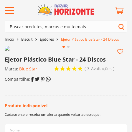
ermos mais buscados
Buscar produtos, marcas e muito mais...
º
barroco
Termos mais buscados
Biscuit
Ejetores
Ejetor Plástico Blue Star - 24 Discos
º
mollet
1
º
barroco
º
agulha crochê
2
º
mollet
Ejetor Plástico Blue Star - 24 Discos
º
kit amigurumi
3
º
agulha crochê
3
Avaliações
Marca:
Blue Star
º
lã cisne
4
º
kit amigurumi
º
batik
5
º
lã cisne
º
fio amigurumi
6
º
batik
º
euroroma
7
º
fio amigurumi
º
charme
8
º
euroroma
0
º
dmc
9
º
charme