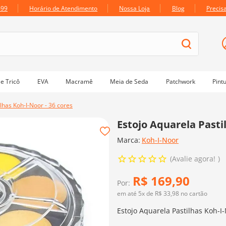
699
Horário de Atendimento
Nossa Loja
Blog
Precis
e Tricô
EVA
Macramê
Meia de Seda
Patchwork
Pint
lhas Koh-I-Noor - 36 cores
Estojo Aquarela Pastil
Marca:
Koh-I-Noor
Avalie agora!
R$
169
,
90
Por:
em até
5
x de
R$
33
,
98
no cartão
Estojo Aquarela Pastilhas Koh-I