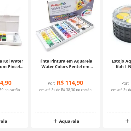
la Koi Water
Tinta Pintura em Aquarela
Estojo Aq
com Pincel
Water Colors Pentel em
Koh-I-N
- 12 cores
Tubos - 24 Cores
4
,
90
R$
114
,
90
Por:
Por:
30
no cartão
em até
3
x de
R$
38
,
30
no cartão
em até
3
x 
ela
Aquarela