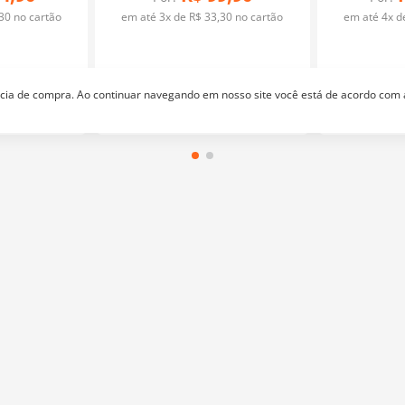
30
no cartão
em até
3
x de
R$
33
,
30
no cartão
em até
4
x 
ência de compra. Ao continuar navegando em nosso site você está de acordo com
ela
Aquarela
Quer receber nossas promoções e lançamentos?
endimento
Televendas
le Conosco
(11) 2674-4699
atendimento@bazarhorizonte.com.br
Segunda à Sexta das 09h00 às 17h00