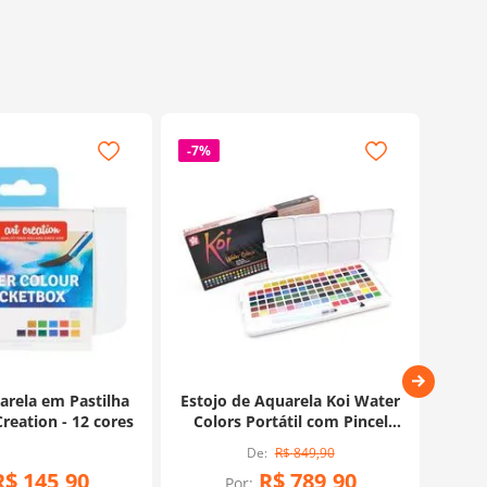
-
7%
arela em Pastilha
Estojo de Aquarela Koi Water
Aq
Creation - 12 cores
Colors Portátil com Pincel
Auto Umedecido - 96 cores
R$
849
,
90
R$
145
,
90
R$
789
,
90
Por: