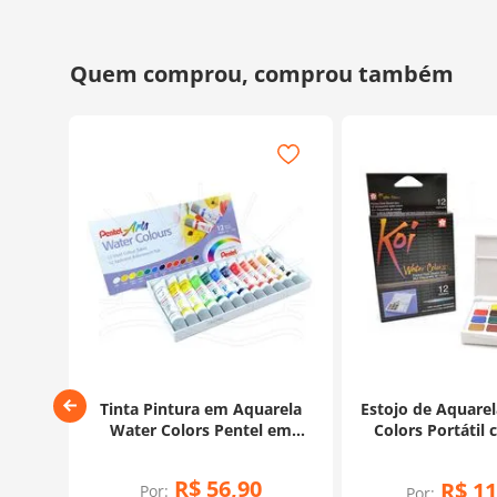
 Water
Tinta Pintura em Aquarela
Estojo de Aquare
ncel
Water Colors Pentel em
Colors Portátil 
ores
Tubos - 12 Cores
Auto Umedecido 
R$
56
,
90
R$
11
Por:
Por: