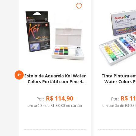
 Water
Estojo de Aquarela Koi Water
Tinta Pintura e
ncel
Colors Portátil com Pincel
Water Colors 
ores
Auto Umedecido - 12 cores
Tubos - 24 
R$
114
,
90
R$
11
Por:
Por:
rtão
em até
3
x de
R$
38
,
30
no cartão
em até
3
x de
R$
38
,