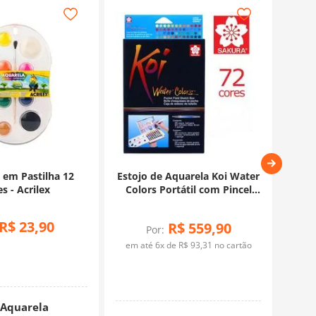
-
6%
 em Pastilha 12
Estojo de Aquarela Koi Water
Estoj
s - Acrilex
Colors Portátil com Pincel
Col
Auto Umedecido - 72 cores
Aut
R$
23
,
90
R$
559
,
90
Por:
em até
6
x de
R$
93
,
31
no cartão
em 
Aquarela