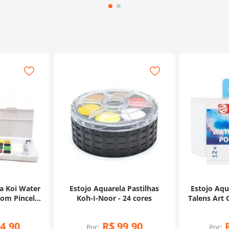
la Koi Water
Estojo Aquarela Pastilhas
Estojo Aqu
com Pincel
Koh-I-Noor - 24 cores
Talens Art 
- 12 cores
4
,
90
R$
99
,
90
Por:
Por: