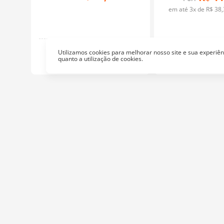
rtão
em até
3
x de
R$
38
,
Aquarela
Utilizamos cookies para melhorar nosso site e sua experi
quanto a utilização de cookies.
Aquar
Institucional
At
Empresa
Fa
Nossa Loja
Política de Privacidade