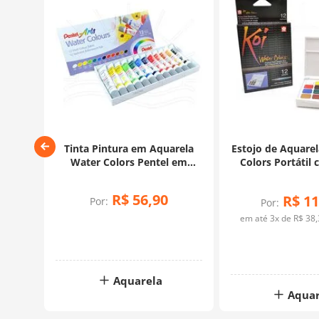
 Water
Tinta Pintura em Aquarela
Estojo de Aquare
ncel
Water Colors Pentel em
Colors Portátil 
ores
Tubos - 12 Cores
Auto Umedecido 
R$
56
,
90
R$
11
Por:
Por:
rtão
em até
3
x de
R$
38
,
Aquarela
Aquar