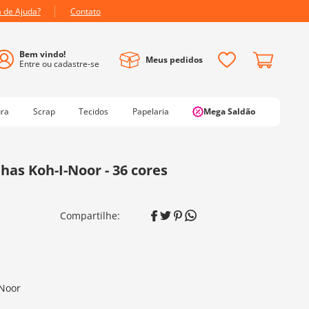
a de Ajuda?
Contato
Meus pedidos
ura
Scrap
Tecidos
Papelaria
Mega Saldão
has Koh-I-Noor - 36 cores
-Noor