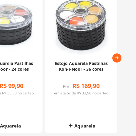
uarela Pastilhas
Estojo Aquarela Pastilhas
Aq
oor - 24 cores
Koh-I-Noor - 36 cores
R$
99
,
90
R$
169
,
90
Por:
de
R$
33
,
30
no cartão
em até
5
x de
R$
33
,
98
no cartão
Aquarela
Aquarela