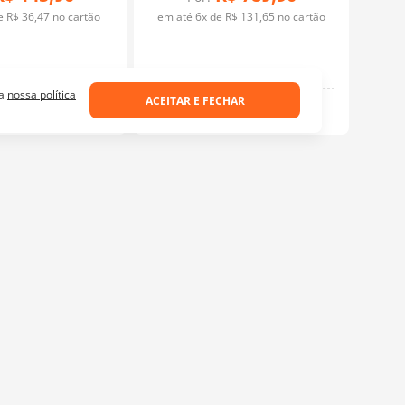
de
R$
36
,
47
no cartão
em até
6
x de
R$
131
,
65
no cartão
 a
nossa política
ACEITAR E FECHAR
Aquarela
Aquarela
OK
Ajuda e Suporte
Como Realizar um Pedido
Frete e Prazos de entrega
Meus Pedidos