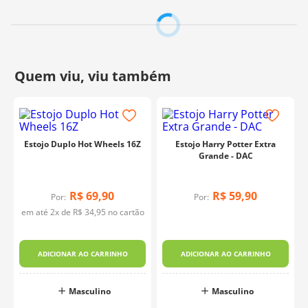
para guardar maquiagem, pincéis, produtos de higiene
pessoal e outros acessórios. Seu
amplo espaço interno
o
torna ideal para diversas finalidades, sempre com o
toque mágico do
universo de Harry Potter
. uma escolha
segura e de alta qualidade.
Composição:
PVC Cristal
Tamanho:
20,5cm x 8,5cm x 7,5cm
Contém:
1 Unidade
Fabricante:
DAC
Estojo Duplo Hot Wheels 16Z
Estojo Harry Potter Extra
Grande - DAC
R$
69
,
90
R$
59
,
90
Por:
Por:
em até
2
x de
R$
34
,
95
no cartão
-
ADICIONAR AO CARRINHO
ADICIONAR AO CARRINHO
Masculino
Masculino