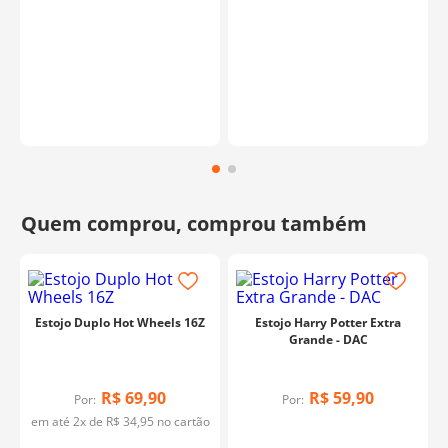
o
Estojo Duplo Hot Wheels 16Z
Estojo Harry Potter Extra
Grande - DAC
R$
69
,
90
R$
59
,
90
Por:
Por:
em até
2
x de
R$
34
,
95
no cartão