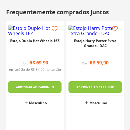
10
º
charme
Estojo Duplo Hot Wheels 16Z
Estojo Harry Potter Extra
Grande - DAC
R$
69
,
90
R$
59
,
90
Por:
Por:
em até
2
x de
R$
34
,
95
no cartão
-
ADICIONAR AO CARRINHO
ADICIONAR AO CARRINHO
Masculino
Masculino
o