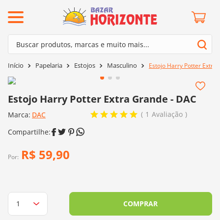
ermos mais buscados
Buscar produtos, marcas e muito mais...
º
barroco
Termos mais buscados
Papelaria
Estojos
Masculino
Estojo Harry Potter Extra
º
mollet
1
º
barroco
º
kit amigurumi
2
º
mollet
Estojo Harry Potter Extra Grande - DAC
º
agulha crochê
3
º
kit amigurumi
1
Avaliação
Marca:
DAC
º
fio amigurumi
4
º
agulha crochê
º
lã cisne
5
º
fio amigurumi
R$
59
,
90
º
batik
Por:
6
º
lã cisne
º
euroroma
7
º
batik
º
dmc
8
º
euroroma
COMPRAR
0
º
charme
9
º
dmc