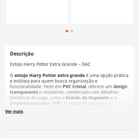
Estojo Harry Potter Extra Grande – DAC
O
estojo Harry Potter extra grande
é uma opção prática
e estilosa para quem busca organização e
funcionalidade. Feito em
PVC Cristal
, oferece um
design
transparente
e resistente, combinado com detalhes
temáticos da saga, como o
brasão de Hogwarts
e o
pingente exclusivo "HP"
. O material robusto e o
fechamento em zíper proporcionam proteção extra aos
Ver mais
seus itens, além de facilitar o acesso e a visualização dos
objetos armazenados.
Com capacidade para
suportar cerca de 80 canetas
, este
estojo vai muito além do uso escolar: também é perfeito