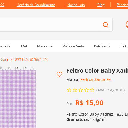
699
Horário de Atendimento
Nossa Loja
Blog
Precis
e Tricô
EVA
Macramê
Meia de Seda
Patchwork
Pint
 Xadrez - 835 Lilás (0,50x1,40)
Feltro Color Baby Xadr
Marca:
Feltros Santa Fé
Avalie agora!
R$
15
,
90
Por:
Feltro Color Baby Xadrez - 835 Li
Gramatura:
180g/m²