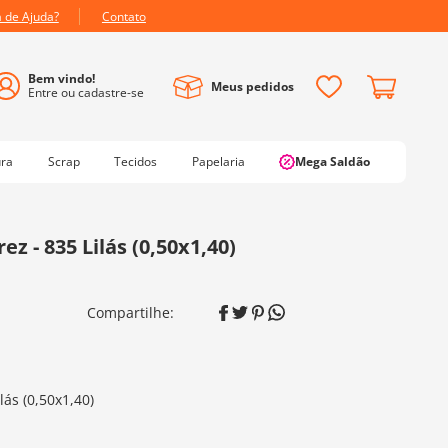
a de Ajuda?
Contato
Meus pedidos
ura
Scrap
Tecidos
Papelaria
Mega Saldão
ez - 835 Lilás (0,50x1,40)
lás (0,50x1,40)