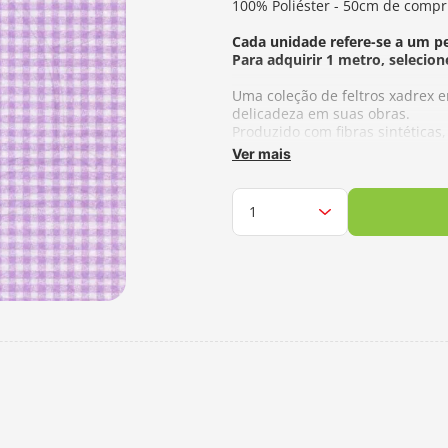
100% Poliéster - 50cm de compr
Cada unidade refere-se a um p
Para adquirir 1 metro, selecion
Uma coleção de feltros xadrex 
delicadeza em suas obras.
Produzido com fibras sintéticas
vestuários, decorações e diversa
Ver mais
É tinto com corantes especiais 
feltro com alta solidez a luz e fr
Os Feltros Santa Fé são de fino
Fabricante:
Santa Fé