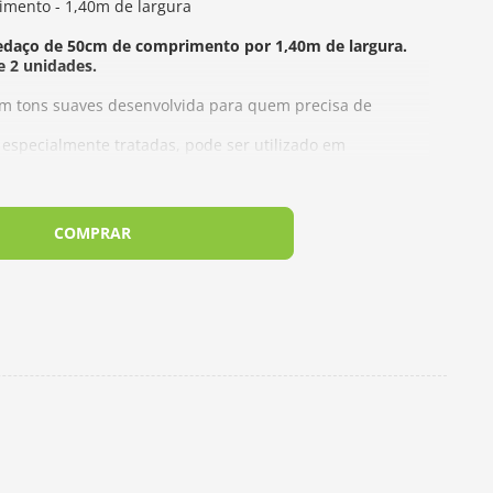
imento - 1,40m de largura
edaço de 50cm de comprimento por 1,40m de largura.
e 2 unidades.
em tons suaves desenvolvida para quem precisa de
, especialmente tratadas, pode ser utilizado em
s outras finalidades.
utilizados para evitar desbotamentos, obtendo-se um
icção.
 e suave acabamento com fibras da melhor qualidade.
COMPRAR