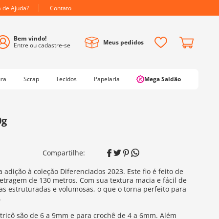
a de Ajuda?
Contato
Meus pedidos
ura
Scrap
Tecidos
Papelaria
Mega Saldão
0g
adição à coleção Diferenciados 2023. Este fio é feito de
tragem de 130 metros. Com sua textura macia e fácil de
ças estruturadas e volumosas, o que o torna perfeito para
.
tricô são de 6 a 9mm e para crochê de 4 a 6mm. Além