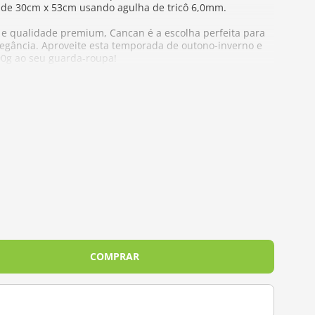
 de 30cm x 53cm usando agulha de tricô 6,0mm.
s e qualidade premium, Cancan é a escolha perfeita para
legância. Aproveite esta temporada de outono-inverno e
00g ao seu guarda-roupa!
- 6 a 9mm | Crochê - 4 a 6mm
nê da Círculo
, perfeito para dar brilho e sofisticação às
e caimento elegante, ele é ideal para crochê, franjas,
lha versátil e cheia de charme para quem ama projetos
COMPRAR