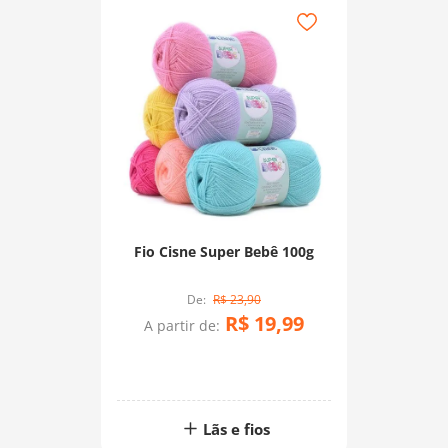
Fio Cisne Super Bebê 100g
R$
23
,
90
R$
19
,
99
A partir de:
Lãs e fios