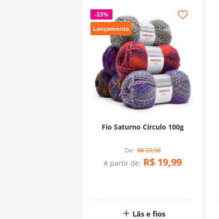
-
33%
Lançamento
Fio Saturno Círculo 100g
R$
29
,
90
R$
19
,
99
A partir de:
Lãs e fios