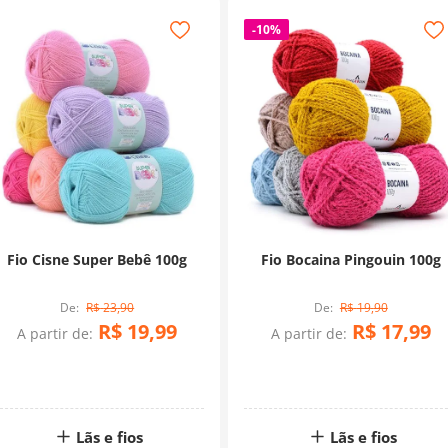
-
10%
Fio Cisne Super Bebê 100g
Fio Bocaina Pingouin 100g
R$
23
,
90
R$
19
,
90
R$
19
,
99
R$
17
,
99
A partir de:
A partir de:
Lãs e fios
Lãs e fios