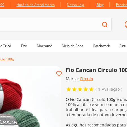
699
Horário de Atendimento
Nossa Loja
Blog
Precis
e Tricô
EVA
Macramê
Meia de Seda
Patchwork
Pint
culo 100g
Fio Cancan Círculo 10
Marca:
Círculo
1
Avaliação
O Fio Cancan Círculo 100g é uma 
100% acrílico e vem com uma me
trabalhar, é ideal para criar pe
a temporada de outono-inverno
As agulhas recomendadas para 