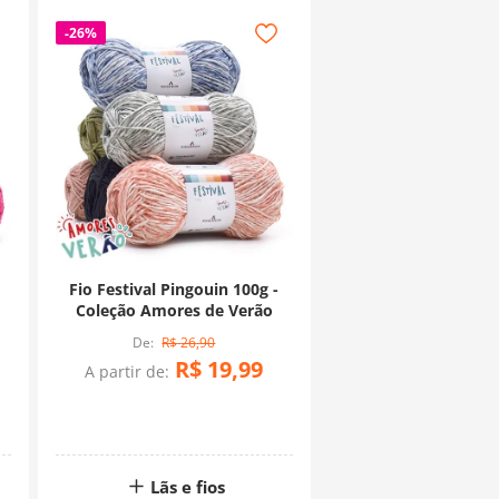
-
26%
Fio Festival Pingouin 100g -
Coleção Amores de Verão
R$
26
,
90
R$
19
,
99
A partir de:
Lãs e fios