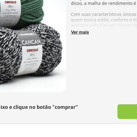
disso, a malha de rendimento é
Com suas características única
quem busca estilo, conforto e e
adicione o Fio Cancan Círculo 1
Ver mais
Composição:
100% Acrílico
Metragem:
130 metros
TEX:
769
Agulhas Recomendadas:
Tricô 
Fabricante:
Círculo
Aproveite e conheça o
Fio Cordo
suas criações! Com toque macio 
malharia e decoração. Uma esco
com acabamento impecável.
ixo e clique no botão "comprar"