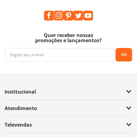
Quer receber nossas
promoções e lançamentos?
OK
Institucional
Empresa
Atendimento
Trabalhe Conosco
Política de Privacidade
Fale Conosco
Televendas
(11) 2674-4699