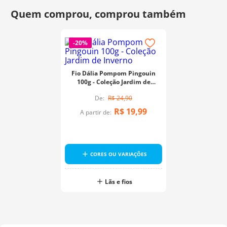
-
20%
Fio Dália Pompom Pingouin
100g - Coleção Jardim de
Inverno
R$
24
,
90
R$
19
,
99
A partir de:
CORES OU VARIAÇÕES
Lãs e fios