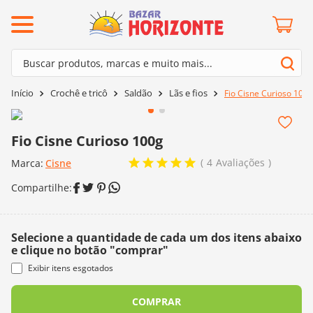
ermos mais buscados
Buscar produtos, marcas e muito mais...
º
barroco
Termos mais buscados
Crochê e tricô
Saldão
Lãs e fios
Fio Cisne Curioso 100g
º
mollet
1
º
barroco
º
kit amigurumi
2
º
mollet
Fio Cisne Curioso 100g
º
agulha crochê
3
º
kit amigurumi
4
Avaliações
Marca:
Cisne
º
batik
4
º
agulha crochê
º
fio amigurumi
5
º
batik
º
euroroma
6
º
fio amigurumi
Selecione a quantidade de cada um dos itens abaixo
º
lã cisne
e clique no botão "comprar"
7
º
euroroma
º
charme
Exibir itens esgotados
8
º
lã cisne
0
º
dmc
COMPRAR
9
º
charme