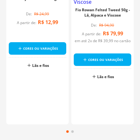
Fio Rowan Felted Tweed 50g -
R$
24
,
99
Lã, Alpaca e Viscose
R$
12
,
99
A partir de:
R$
94
,
90
R$
79
,
99
A partir de:
em até
2
x de
R$
39
,
99
no cartão
CORES OU VARIAÇÕES
CORES OU VARIAÇÕES
Lãs e fios
Lãs e fios