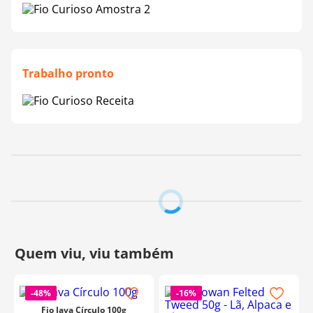
Trabalho pronto
-
48%
-
16%
Fio Java Círculo 100g