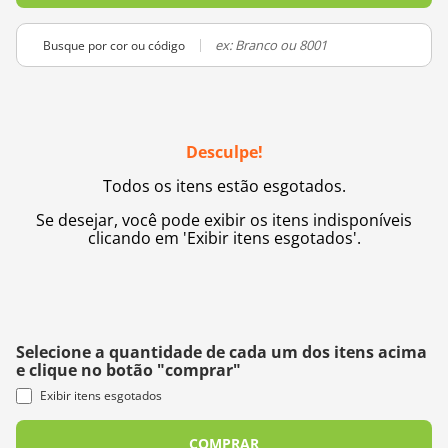
10
º
dmc
Busque por cor ou código
Desculpe!
Todos os itens estão esgotados.
Se desejar, você pode exibir os itens indisponíveis
clicando em 'Exibir itens esgotados'.
Selecione a quantidade de cada um dos itens acima
e clique no botão "comprar"
Exibir itens esgotados
COMPRAR