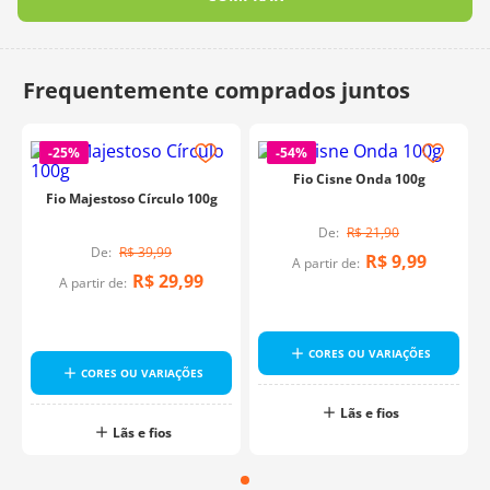
-
25%
-
54%
Fio Cisne Onda 100g
Fio Majestoso Círculo 100g
R$
21
,
90
R$
39
,
99
R$
9
,
99
A partir de:
R$
29
,
99
A partir de:
CORES OU VARIAÇÕES
CORES OU VARIAÇÕES
Lãs e fios
Lãs e fios