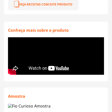
Agulha Recomendada:
Crochê 5,0mm | Tricô - 6,0mm
VEJA RECEITAS COM ESTE PRODUTO
Fabricante:
Cisne Corrente
Conheça mais sobre o produto
Amostra