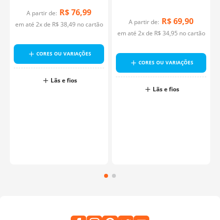
R$
76
,
99
A partir de:
R$
69
,
90
A partir de:
em até
2
x de
R$
38
,
49
no cartão
em até
2
x de
R$
34
,
95
no cartão
CORES OU VARIAÇÕES
CORES OU VARIAÇÕES
Lãs e fios
Lãs e fios
o