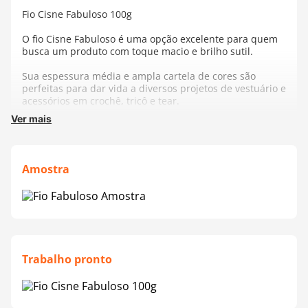
Fio Cisne Fabuloso 100g
O fio Cisne Fabuloso é uma opção excelente para quem
busca um produto com toque macio e brilho sutil.
Sua espessura média e ampla cartela de cores são
perfeitas para dar vida a diversos projetos de vestuário e
acessórios em crochê, tricô e tear.
Ver mais
Além disso, a composição com 98% acrílico e 2%
poliéster garante resistência e durabilidade à peça
finalizada.
Amostra
Com 200 metros em cada novelo e TEX 500, é possível
criar diversas peças com a sua criatividade.
A agulha recomendada é de 5mm para crochê e 6mm
para tricô. Experimente o Cisne Fabuloso e crie peças
incríveis!
Trabalho pronto
Composição:
98% Acrílico, 2% Poliéster
TEX:
500
Contém:
200 Metros
Agulha Recomendada:
Crochê - 5mm | Tricô - 6mm