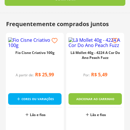
Fio Cisne Criativo 100g
Lã Mollet 40g - 4224 A Cor Do
Ano Peach Fuzz
R$
25
,
99
R$
5
,
49
A partir de:
Por:
CORES OU VARIAÇÕES
ADICIONAR AO CARRINHO
o
Lãs e fios
Lãs e fios
o