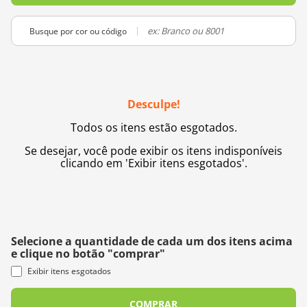
10
º
dmc
Busque por cor ou código
Desculpe!
Todos os itens estão esgotados.
Se desejar, você pode exibir os itens indisponíveis
clicando em 'Exibir itens esgotados'.
Selecione a quantidade de cada um dos itens acima
e clique no botão "comprar"
Exibir itens esgotados
COMPRAR