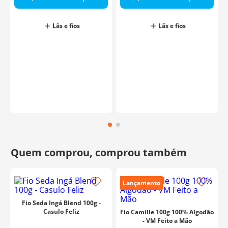
Lãs e fios
Lãs e fios
o
Lançamento
Fio Seda Ingá Blend 100g -
Casulo Feliz
Fio Camille 100g 100% Algodão
- VM Feito a Mão