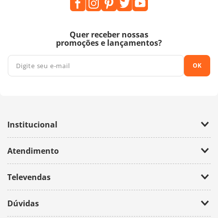
Quer receber nossas
promoções e lançamentos?
OK
Institucional
Empresa
Atendimento
Trabalhe Conosco
Política de Privacidade
Fale Conosco
Televendas
(11) 2674-4699
Dúvidas
atendimento@bazarhorizonte.com.br
Segunda à Sexta das 09h00 às 17h00