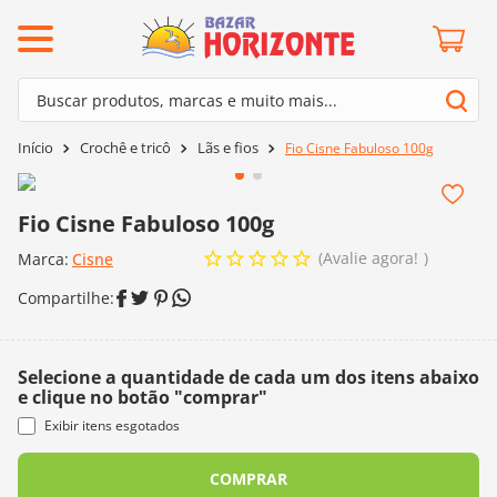
ermos mais buscados
Buscar produtos, marcas e muito mais...
º
barroco
Termos mais buscados
Crochê e tricô
Lãs e fios
Fio Cisne Fabuloso 100g
º
mollet
1
º
barroco
º
agulha crochê
2
º
mollet
Fio Cisne Fabuloso 100g
º
kit amigurumi
3
º
agulha crochê
Avalie agora!
Marca:
Cisne
º
lã cisne
4
º
kit amigurumi
º
batik
5
º
lã cisne
º
fio amigurumi
6
º
batik
Selecione a quantidade de cada um dos itens abaixo
º
euroroma
e clique no botão "comprar"
7
º
fio amigurumi
º
charme
Exibir itens esgotados
8
º
euroroma
0
º
dmc
COMPRAR
9
º
charme