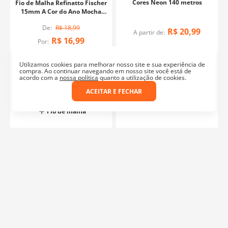
Cores Neon 140 metros
Fio de Malha Refinatto Fischer
15mm A Cor do Ano Mocha
Mousse - 140 Metros
R$
18
,
99
R$
20
,
99
A partir de:
R$
16
,
99
Por:
Utilizamos cookies para melhorar nosso site e sua experiência de
compra. Ao continuar navegando em nosso site você está de
CORES OU VARIAÇÕES
acordo com a
nossa política
quanto a utilização de cookies.
ADICIONAR AO CARRINHO
ACEITAR E FECHAR
Fio de malha
o
Fio de malha