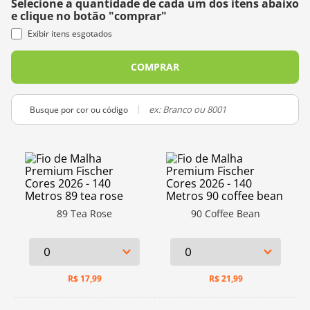
Selecione a quantidade de cada um dos itens abaixo
e clique no botão "comprar"
10
º
charme
Exibir itens esgotados
COMPRAR
Busque por cor ou código
89 Tea Rose
90 Coffee Bean
R$
17,99
R$
21,99