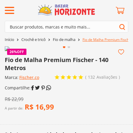
ermos mais buscados
Buscar produtos, marcas e muito mais...
º
barroco
Termos mais buscados
Crochê e tricô
Fio de malha
Fio de Malha Premium Fischer
º
mollet
1
º
barroco
º
kit amigurumi
26%
OFF
2
º
mollet
Fio de Malha Premium Fischer - 140
º
agulha crochê
Metros
3
º
kit amigurumi
º
fio amigurumi
132
Avaliações
Marca:
4
º
Fischer.co
agulha crochê
º
lã cisne
5
º
fio amigurumi
º
batik
6
º
lã cisne
R$
22
,
99
º
euroroma
R$
16
,
99
7
º
batik
A partir de:
º
dmc
8
º
euroroma
0
º
charme
9
º
dmc