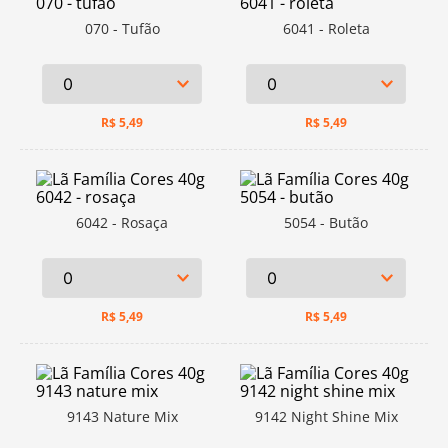
070 - Tufão
6041 - Roleta
R$
5,49
R$
5,49
6042 - Rosaça
5054 - Butão
R$
5,49
R$
5,49
9143 Nature Mix
9142 Night Shine Mix