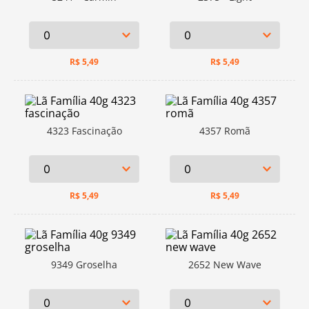
R$
5,49
R$
5,49
4323 Fascinação
4357 Romã
R$
5,49
R$
5,49
9349 Groselha
2652 New Wave