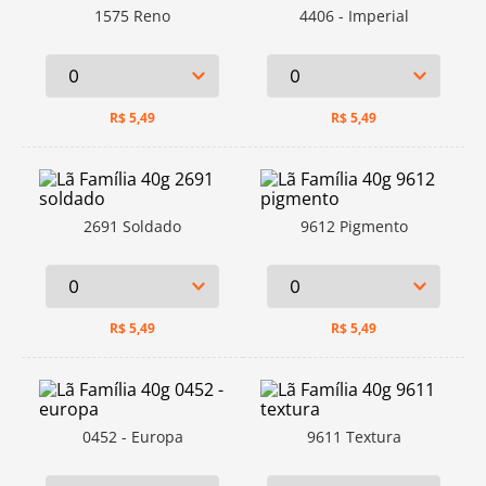
1575 Reno
4406 - Imperial
R$
5,49
R$
5,49
2691 Soldado
9612 Pigmento
R$
5,49
R$
5,49
0452 - Europa
9611 Textura