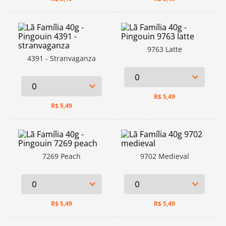
9763 Latte
4391 - Stranvaganza
R$
5,49
R$
5,49
7269 Peach
9702 Medieval
R$
5,49
R$
5,49