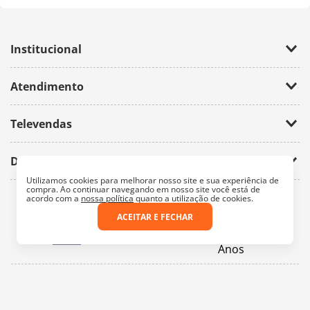
Institucional
Empresa
Atendimento
Trabalhe Conosco
Política de Privacidade
Fale Conosco
Televendas
(11) 2674-4699
Dúvidas
atendimento@bazarhorizonte.com.br
Utilizamos cookies para melhorar nosso site e sua experiência de
Segunda à Sexta das 09h00 às 17h00
Como realizar um pedido
compra. Ao continuar navegando em nosso site você está de
Sábado das 09h00 às 16h00
acordo com a
nossa política
quanto a utilização de cookies.
Frete e Prazos de entrega
ACEITAR E FECHAR
Meus Pedidos
Veja como é seguro comprar
Pedido mínimo
Trocas e devoluções