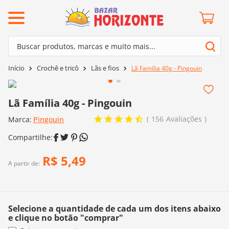
ermos mais buscados
Buscar produtos, marcas e muito mais...
º
barroco
Termos mais buscados
Crochê e tricô
Lãs e fios
Lã Família 40g - Pingouin
º
mollet
1
º
barroco
º
kit amigurumi
2
º
mollet
Lã Família 40g - Pingouin
º
agulha crochê
3
º
kit amigurumi
156
Avaliações
Marca:
Pingouin
º
batik
4
º
agulha crochê
º
fio amigurumi
5
º
batik
R$
5
,
49
º
euroroma
A partir de:
6
º
fio amigurumi
º
lã cisne
7
º
euroroma
º
charme
8
º
lã cisne
Selecione a quantidade de cada um dos itens abaixo
0
º
dmc
e clique no botão "comprar"
9
º
charme