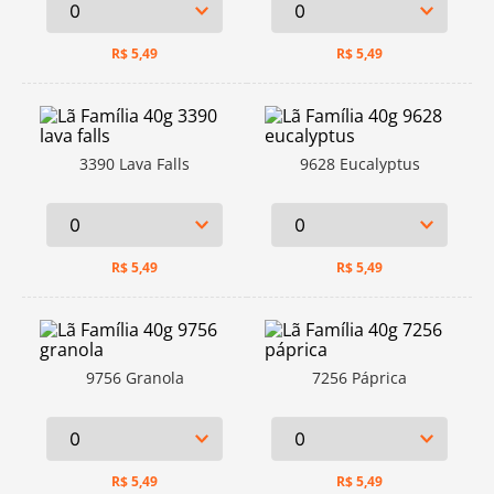
R$
5,49
R$
5,49
3390 Lava Falls
9628 Eucalyptus
R$
5,49
R$
5,49
9756 Granola
7256 Páprica
R$
5,49
R$
5,49