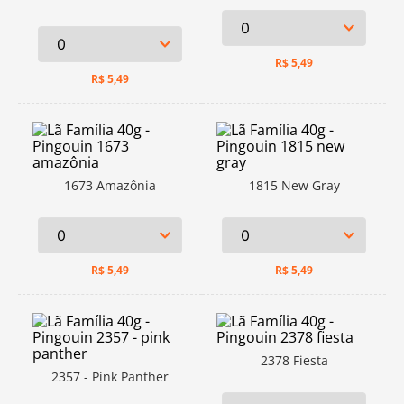
R$
5,49
R$
5,49
1673 Amazônia
1815 New Gray
R$
5,49
R$
5,49
2378 Fiesta
2357 - Pink Panther