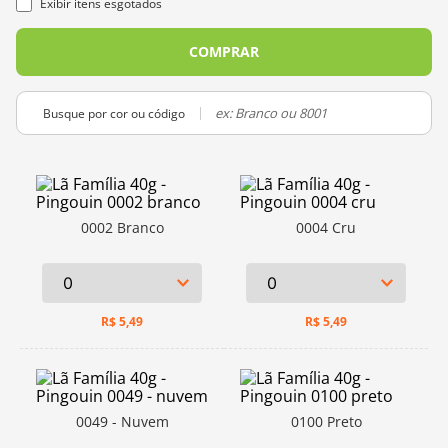
Exibir itens esgotados
10
º
dmc
COMPRAR
Busque por cor ou código
0002 Branco
0004 Cru
R$
5,49
R$
5,49
0049 - Nuvem
0100 Preto