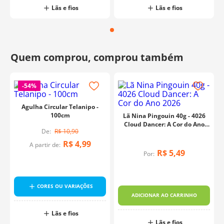
Lãs e fios
Lãs e fios
-
54%
Agulha Circular Telanipo -
100cm
Lã Nina Pingouin 40g - 4026
Cloud Dancer: A Cor do Ano
R$
10
,
90
2026
R$
4
,
99
A partir de:
R$
5
,
49
Por:
CORES OU VARIAÇÕES
ADICIONAR AO CARRINHO
Lãs e fios
Lãs e fios