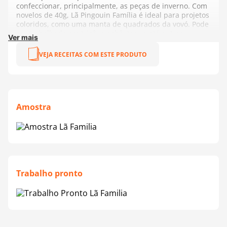
confeccionar, principalmente, as peças de inverno. Com
novelos de 40g, Lã Pingouin Família é ideal para projetos
coloridos, como uma manta de quadrados da vovó. Pode
ser trabalhado em tricô, crochê, tear e até outros
Ver mais
acabamentos como pequenos bordados.
VEJA RECEITAS COM ESTE PRODUTO
Composição:
100% Acrílico
Tex:
375
Contém:
106 Metros
Agulha Recomendada:
Tricô - 4,0 a 5,0 mm | Crochê -
3,5 mm
Amostra
Fabricante:
Pingouin
Aproveite e conheça o
Fio Giga da Pingouin
, um fio super
volumoso e moderno, ideal para tapetes, almofadas,
bolsas e peças com muito estilo. Sucesso no tricô de
dedo, ele transforma qualquer criação em destaque!
Trabalho pronto