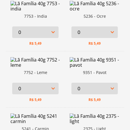
7753 - India
5236 - Ocre
R$
5,49
R$
5,49
7752 - Leme
9351 - Pavot
R$
5,49
R$
5,49
5241 - Carmin
2375 - Light