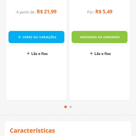
R$
21
,
99
R$
5
,
49
A partir de:
Por:
CORES OU VARIAÇÕES
ADICIONAR AO CARRINHO
Lãs e fios
Lãs e fios
o