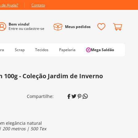
a de Ajuda?
Contato
Meus pedidos
ura
Scrap
Tecidos
Papelaria
Mega Saldão
n 100g - Coleção Jardim de Inverno
om elegância natural
| 200 metros | 500 Tex