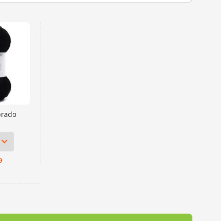
ida às suas ideias mais especiais, cultivando projetos
 mãos e aquecerão corações, ponto a ponto.
brado
9