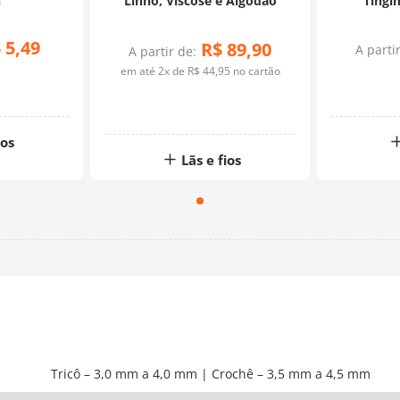
n
Linho, Viscose e Algodão
Tingi
$
5
,
49
R$
89
,
90
A parti
A partir de:
em até
2
x de
R$
44
,
95
no cartão
ios
Lãs e fios
Tricô – 3,0 mm a 4,0 mm | Crochê – 3,5 mm a 4,5 mm