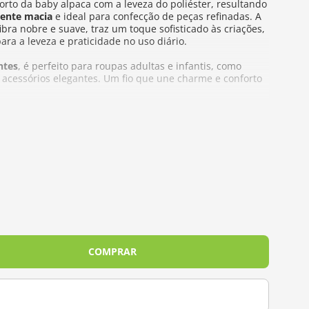
rto da baby alpaca com a leveza do poliéster, resultando
ente macia
e ideal para confecção de peças refinadas. A
bra nobre e suave, traz um toque sofisticado às criações,
ara a leveza e praticidade no uso diário.
ntes
, é perfeito para roupas adultas e infantis, como
 acessórios elegantes. Um fio que une charme e conforto
 Baby Alpaca
– 3,0 mm a 4,0 mm | Crochê – 3,5 mm a 4,5 mm
rdim de Inverno
da Pingouin, um convite à contemplação
s que resistem ao frio. Inspirada na magia das flores
 paleta encantadora e texturas especiais, com 10 fios
 exclusivos, que homenageiam flores como Orquídea,
COMPRAR
pensado cuidadosamente para refletir cores vibrantes e
orto e qualidade incomparáveis.
 Inverno, você une técnicas artesanais à essência da
ios sofisticados até delicadas peças de vestuário.