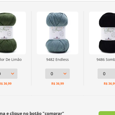
Desperte sua criatividade e dê v
únicos que florescerão em suas
lor De Limão
9482 Endless
9486 Som
R$
36,99
R$
36,99
R$
36,9
ima e clique no botão "comprar"