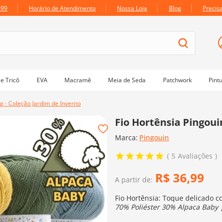
699
Horário de Atendimento
Nossa Loja
Blog
Precis
e Tricô
EVA
Macramê
Meia de Seda
Patchwork
Pint
g - Coleção Jardim de Inverno
Fio Hortênsia Pingoui
Marca:
Pingouin
5
Avaliações
R$
36
,
99
A partir de:
Fio Hortênsia: Toque delicado c
70% Poliéster 30% Alpaca Baby 