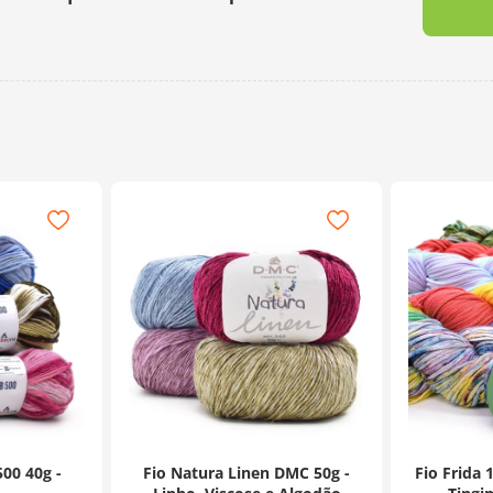
500 40g -
Fio Natura Linen DMC 50g -
Fio Frida 