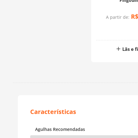
Pingoui
R
A partir de:
Lãs e f
Agulhas Recomendadas