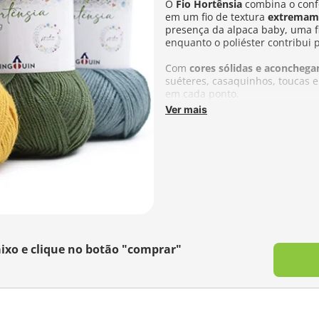
O
Fio Hortênsia
combina o confo
em um fio de textura
extremam
presença da alpaca baby, uma fi
enquanto o poliéster contribui p
Com
cores sólidas e aconchega
suéteres, casaquinhos, toucas e
em cada ponto.
Ver mais
Composição:
70% Poliéster 30%
Metragem:
200m
Tex:
500
Agulhas Recomendadas:
Tricô 
Fabricante:
Pingouin
Esse fio faz parte da
Coleção Ja
da beleza e delicadeza das flore
invernais, esta coleção traz uma
incríveis, sendo 7 lançamentos
ixo e clique no botão "comprar"
Hortênsia e Dália. Cada fio foi 
suaves, garantindo beleza, conf
Ao explorar a Coleção Jardim de
natureza, criando desde acessór