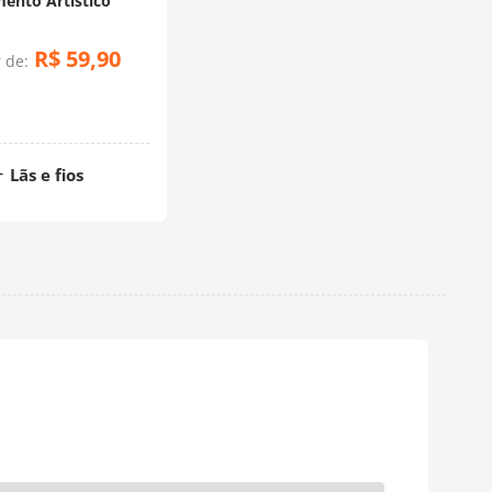
mento Artístico
R$
59
,
90
r de:
Lãs e fios