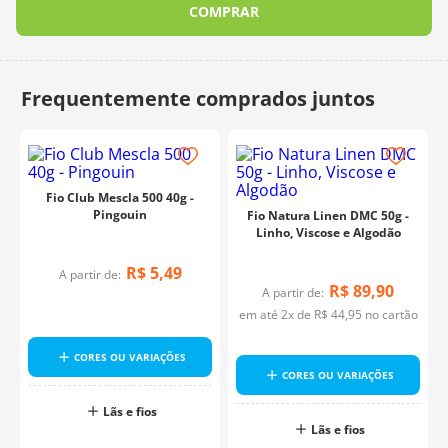
COMPRAR
Fio Club Mescla 500 40g -
Pingouin
Fio Natura Linen DMC 50g -
Linho, Viscose e Algodão
R$
5
,
49
A partir de:
R$
89
,
90
A partir de:
em até
2
x de
R$
44
,
95
no cartão
CORES OU VARIAÇÕES
CORES OU VARIAÇÕES
Lãs e fios
Lãs e fios
o