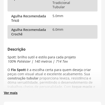
Tradicional
Tubular
5.0mm
Agulha Recomendada
Tricô
6.0mm
Agulha Recomendada
Crochê
Spott: brilho sutil e estilo para cada projeto
100% Poliéster | 140 metros | 714 Tex
O
Fio Spott
é a escolha certa para quem deseja criar
peças com visual atual e excelente acabamento. Sua
construção tubular
proporciona leveza, resistência e
ótima versatilidade, permitindo o desenvolvimento de
trabalhos cheios de personalidade. Com
toque macio
e
brilho discreto
, Spott valoriza cada detalhe da peça,
Ver mais
trazendo um efeito moderno e muito bonito ao resultado
final.