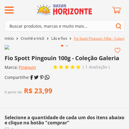
ermos mais buscados
Buscar produtos, marcas e muito mais...
º
barroco
Termos mais buscados
Crochê e tricô
Lãs e fios
Fio Spott Pingouin 100g - Coleção 
º
mollet
1
º
barroco
º
kit amigurumi
2
º
mollet
Fio Spott Pingouin 100g - Coleção Galeria
º
agulha crochê
3
º
kit amigurumi
1
Avaliação
Marca:
Pingouin
º
fio amigurumi
4
º
agulha crochê
º
lã cisne
5
º
fio amigurumi
R$
23
,
99
º
batik
A partir de:
6
º
lã cisne
º
euroroma
7
º
batik
º
dmc
8
º
euroroma
Selecione a quantidade de cada um dos itens abaixo
0
º
charme
e clique no botão "comprar"
9
º
dmc