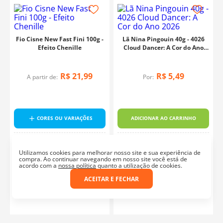
de quem cria com liberdade e ousadia, e descubra o fio
perfeito para a próxima peça que vai expressar a sua
criatividade.
Fio Cisne New Fast Fini 100g -
Lã Nina Pingouin 40g - 4026
Efeito Chenille
Cloud Dancer: A Cor do Ano
2026
R$
21
,
99
R$
5
,
49
A partir de:
Por:
CORES OU VARIAÇÕES
ADICIONAR AO CARRINHO
Lãs e fios
Lãs e fios
Utilizamos cookies para melhorar nosso site e sua experiência de
o
compra. Ao continuar navegando em nosso site você está de
acordo com a
nossa política
quanto a utilização de cookies.
ACEITAR E FECHAR