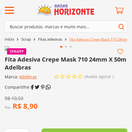
ermos mais buscados
Buscar produtos, marcas e muito mais...
º
barroco
Termos mais buscados
Scrap
Fitas adesivas
Fita Adesiva Crepe Mask 710 24mm X
º
mollet
1
º
barroco
º
kit amigurumi
15%
OFF
2
º
mollet
Fita Adesiva Crepe Mask 710 24mm X 50m
º
agulha crochê
Adelbras
3
º
kit amigurumi
º
fio amigurumi
Avalie agora!
Marca:
4
º
Adelbras
agulha crochê
º
euroroma
5
º
fio amigurumi
º
lã cisne
6
º
euroroma
R$
10
,
50
º
batik
R$
8
,
90
7
º
lã cisne
Por:
º
charme
8
º
batik
0
º
dmc
9
º
charme