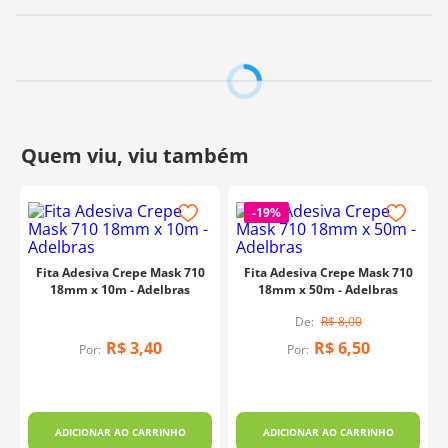
100°C
, mas deve ser retirada no máximo 24 horas após a
aplicação para preservar sua eficiência.
Fabricante:
Adelbras
-
19%
Fita Adesiva Crepe Mask 710
Fita Adesiva Crepe Mask 710
18mm x 10m - Adelbras
18mm x 50m - Adelbras
R$
8
,
00
R$
3
,
40
R$
6
,
50
Por:
Por:
m
ADICIONAR AO CARRINHO
ADICIONAR AO CARRINHO