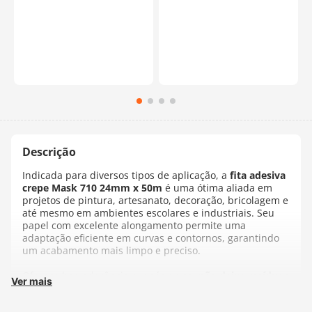
Indicada para diversos tipos de aplicação, a
fita adesiva
crepe Mask 710 24mm x 50m
é uma ótima aliada em
projetos de pintura, artesanato, decoração, bricolagem e
até mesmo em ambientes escolares e industriais. Seu
papel com excelente alongamento permite uma
adaptação eficiente em curvas e contornos, garantindo
um acabamento mais limpo e preciso.
Oferece boa aderência e, após o uso,
não deixa resíduos
Ver mais
na superfície
, facilitando a remoção. Ideal para
superfícies lisas e secas,
suporta temperaturas de até