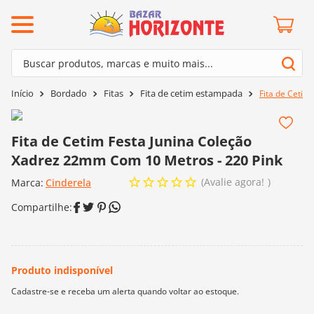
ermos mais buscados
Buscar produtos, marcas e muito mais...
º
barroco
Termos mais buscados
Bordado
Fitas
Fita de cetim estampada
Fita de Cetim
º
mollet
1
º
barroco
º
kit amigurumi
2
º
mollet
Fita de Cetim Festa Junina Coleção
º
agulha crochê
Xadrez 22mm Com 10 Metros - 220 Pink
3
º
kit amigurumi
º
fio amigurumi
Avalie agora!
Marca:
4
º
Cinderela
agulha crochê
º
lã cisne
5
º
fio amigurumi
º
batik
6
º
lã cisne
º
euroroma
7
º
batik
º
dmc
8
º
euroroma
0
º
charme
9
º
dmc