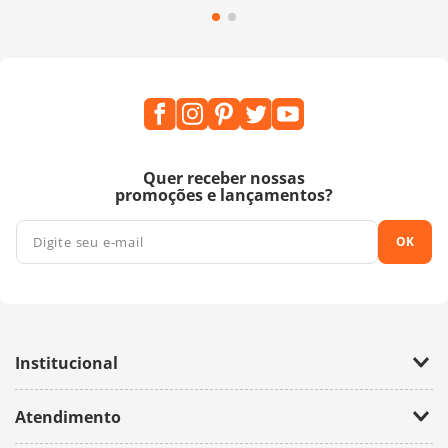
Quer receber nossas
promoções e lançamentos?
OK
Institucional
Empresa
Atendimento
Trabalhe Conosco
Política de Privacidade