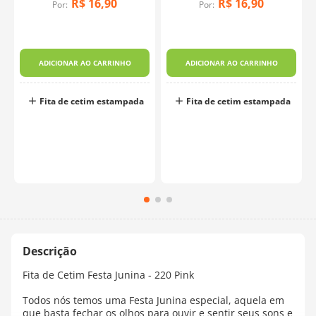
R$
16
,
90
R$
16
,
90
Por:
Por:
m
-
ADICIONAR AO CARRINHO
ADICIONAR AO CARRINHO
Fita de cetim estampada
Fita de cetim estampada
Fita de Cetim Festa Junina - 220 Pink
Todos nós temos uma Festa Junina especial, aquela em
que basta fechar os olhos para ouvir e sentir seus sons e