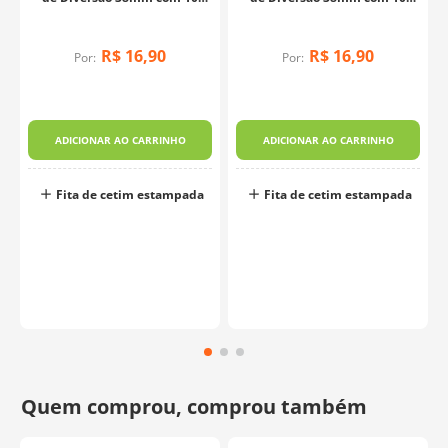
Metros - 680 Brinquedo Tie
Metros - 645 Pets com Bolinhas
Dye
R$
16
,
90
R$
16
,
90
Por:
Por:
m
-
ADICIONAR AO CARRINHO
ADICIONAR AO CARRINHO
Fita de cetim estampada
Fita de cetim estampada