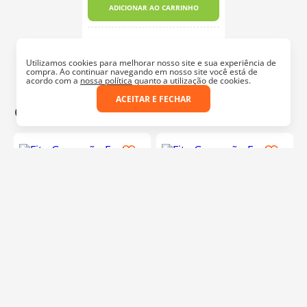
ADICIONAR AO CARRINHO
Gorgurão
Utilizamos cookies para melhorar nosso site e sua experiência de
compra. Ao continuar navegando em nosso site você está de
acordo com a
nossa política
quanto a utilização de cookies.
ACEITAR E FECHAR
Fita Gorgurão Festa Junina
Fita Gorgurão Festa Junina
Coleção Padroeiros Nº09
Coleção Padroeiros Nº09
38mm Com 10 Metros - 589
38mm Com 10 Metros - 592
Viva São João
Bom Pastorinho
R$
17
,
49
R$
17
,
49
Por:
Por: