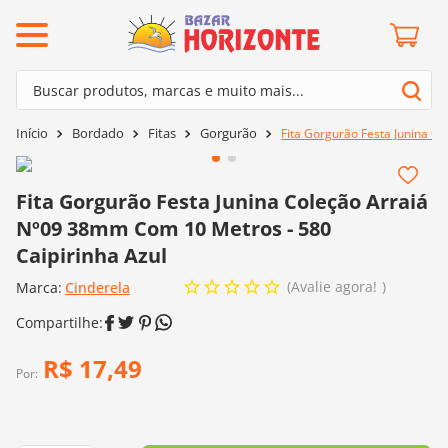
ermos mais buscados
Buscar produtos, marcas e muito mais...
º
barroco
Termos mais buscados
Bordado
Fitas
Gorgurão
Fita Gorgurão Festa Junina C
º
mollet
1
º
barroco
º
kit amigurumi
2
º
mollet
Fita Gorgurão Festa Junina Coleção Arraiá
º
agulha crochê
Nº09 38mm Com 10 Metros - 580
3
º
kit amigurumi
º
batik
Caipirinha Azul
4
º
agulha crochê
º
fio amigurumi
Avalie agora!
Marca:
Cinderela
5
º
batik
º
euroroma
6
º
fio amigurumi
º
lã cisne
R$
17
,
49
7
º
euroroma
Por:
º
charme
8
º
lã cisne
0
º
dmc
9
º
charme