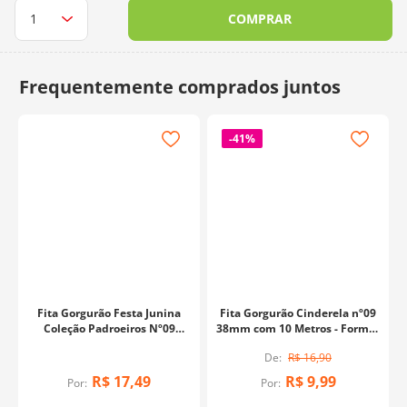
COMPRAR
10
º
dmc
-
41%
Fita Gorgurão Cinderela nº09
38mm com 10 Metros - Formas
Fita Gorgurão Festa Junina
e Cores 861
Coleção Padroeiros Nº09
R$
16
,
90
38mm Com 10 Metros - 589
Viva São João
R$
9
,
99
Por:
R$
17
,
49
Por:
ADICIONAR AO CARRINHO
ADICIONAR AO CARRINHO
Gorgurão