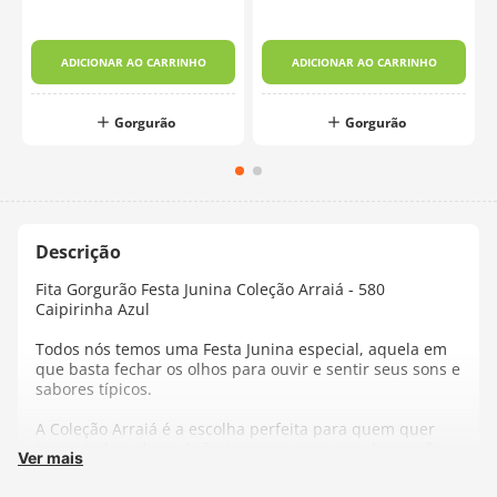
Gorgurão
Fita Gorgurão Festa Junina Coleção Arraiá - 580
Caipirinha Azul
Todos nós temos uma Festa Junina especial, aquela em
que basta fechar os olhos para ouvir e sentir seus sons e
sabores típicos.
A Coleção Arraiá é a escolha perfeita para quem quer
trazer todo o clima de festa junina para sua decoração.
Ver mais
Crie uma decoração autêntica e descontraída com
estampas coloridas e vibrantes, trazendo todo o charme