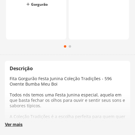
Gorgurão
Fita Gorgurão Festa Junina Coleção Tradições - 596
Oxente Bumba Meu Boi
Todos nós temos uma Festa Junina especial, aquela em
que basta fechar os olhos para ouvir e sentir seus sons e
sabores típicos.
A Coleção Tradições é a escolha perfeita para quem quer
celebrar as tradições e a cultura dessa festa tão amada
Ver mais
no Brasil. Crie uma decoração autêntica e descontraída!