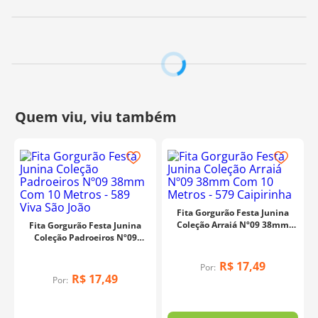
Feita de gorgurão de alta qualidade, um tecido
resistente e durável que possui uma textura única.
Com 38mm de largura e em rolos de 10 metros, ela é
perfeita para decoração de enfeites de mesa, convites
temáticos e muito mais!
Celebre a alegria das festas juninas e faça de sua festa
um sucesso!
Composição:
100% Poliéster
Contém:
10 metros
Tamanho:
38mm
Fabricante:
Cinderela
Fita Gorgurão Festa Junina
Coleção Arraiá Nº09 38mm
Fita Gorgurão Festa Junina
Com 10 Metros - 579
Coleção Padroeiros Nº09
Caipirinha
38mm Com 10 Metros - 589
Viva São João
R$
17
,
49
Por:
R$
17
,
49
Por: