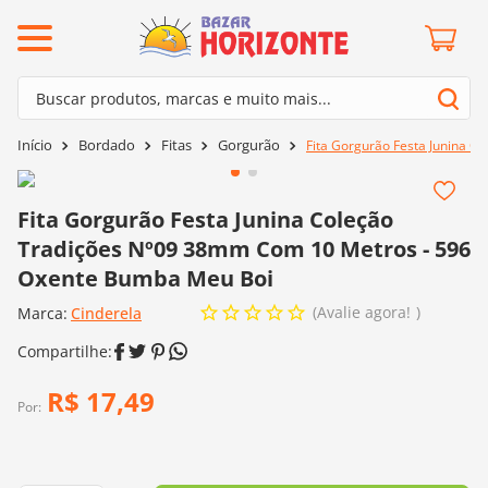
ermos mais buscados
Buscar produtos, marcas e muito mais...
º
barroco
Termos mais buscados
Bordado
Fitas
Gorgurão
Fita Gorgurão Festa Junina 
º
mollet
1
º
barroco
º
kit amigurumi
2
º
mollet
Fita Gorgurão Festa Junina Coleção
º
agulha crochê
Tradições Nº09 38mm Com 10 Metros - 596
3
º
kit amigurumi
º
batik
Oxente Bumba Meu Boi
4
º
agulha crochê
º
fio amigurumi
Avalie agora!
Marca:
Cinderela
5
º
batik
º
euroroma
6
º
fio amigurumi
º
lã cisne
R$
17
,
49
7
º
euroroma
Por:
º
charme
8
º
lã cisne
0
º
dmc
9
º
charme