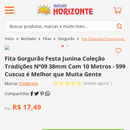
ermos mais buscados
Buscar produtos, marcas e muito mais...
º
barroco
Termos mais buscados
Bordado
Fitas
Gorgurão
Fita Gorgurão Festa Junina 
º
mollet
1
º
barroco
º
kit amigurumi
2
º
mollet
Fita Gorgurão Festa Junina Coleção
º
agulha crochê
Tradições Nº09 38mm Com 10 Metros - 599
3
º
kit amigurumi
º
fio amigurumi
Cuscuz é Melhor que Muita Gente
4
º
agulha crochê
º
euroroma
Avalie agora!
Marca:
Cinderela
5
º
fio amigurumi
º
lã cisne
6
º
euroroma
º
batik
R$
17
,
49
7
º
lã cisne
Por:
º
charme
8
º
batik
0
º
dmc
9
º
charme