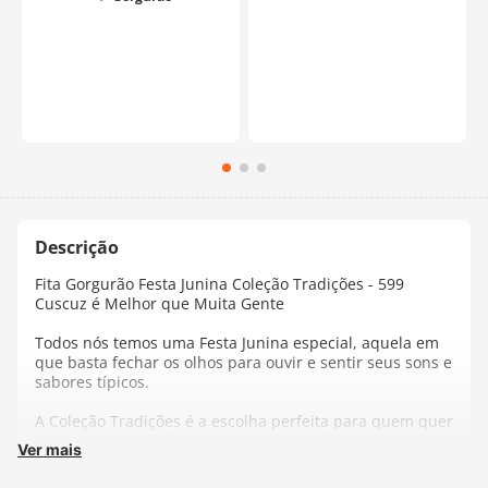
Fita Gorgurão Festa Junina Coleção Tradições - 599
Cuscuz é Melhor que Muita Gente
Todos nós temos uma Festa Junina especial, aquela em
que basta fechar os olhos para ouvir e sentir seus sons e
sabores típicos.
A Coleção Tradições é a escolha perfeita para quem quer
celebrar as tradições e a cultura dessa festa tão amada
Ver mais
no Brasil. Crie uma decoração autêntica e descontraída!