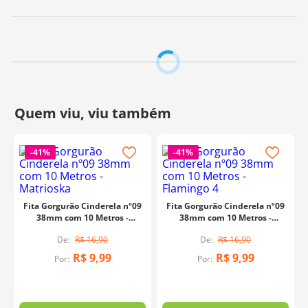
Feita de gorgurão de alta qualidade, um tecido
resistente e durável que possui uma textura única.
Com 38mm de largura e em rolos de 10 metros, ela é
perfeita para decoração de enfeites de mesa, convites
temáticos e muito mais!
Celebre a alegria das festas juninas e faça de sua festa
um sucesso!
Composição:
100% Poliéster
Contém:
10 metros
-
41%
-
41%
Tamanho:
38mm
Fabricante:
Cinderela
Fita Gorgurão Cinderela nº09
Fita Gorgurão Cinderela nº09
38mm com 10 Metros -
38mm com 10 Metros -
Matrioska
Flamingo 4
R$
16
,
90
R$
16
,
90
R$
9
,
99
R$
9
,
99
Por:
Por: