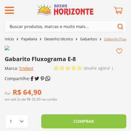
ermos mais buscados
Buscar produtos, marcas e muito mais...
º
barroco
Termos mais buscados
Papelaria
Desenho técnico
Gabaritos
Gabarito Fluxog
º
mollet
1
º
barroco
º
kit amigurumi
2
º
mollet
Gabarito Fluxograma E-8
º
agulha crochê
3
º
kit amigurumi
Avalie agora!
Marca:
Trident
º
fio amigurumi
4
º
agulha crochê
º
euroroma
5
º
fio amigurumi
R$
64
,
90
º
lã cisne
Por:
6
º
euroroma
em até
2
x de
R$
32
,
45
no cartão
º
batik
7
º
lã cisne
º
charme
8
º
batik
COMPRAR
0
º
dmc
9
º
charme