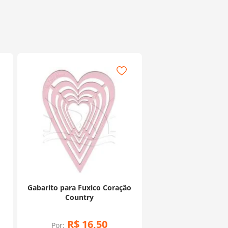
Gabarito para Fuxico Coração
Country
R$
16
,
50
Por: