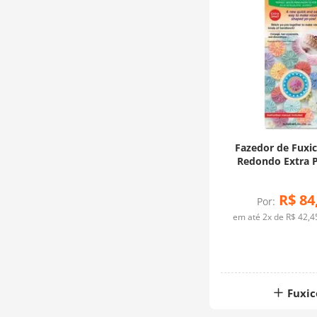
Fazedor de Fuxic
Redondo Extra 
R$
84
Por:
em até
2
x de
R$
42
,
4
Fuxic