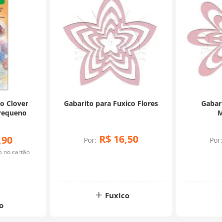
o Clover
Gabarito para Fuxico Flores
Gabar
Pequeno
M
R$
16
,
50
,
90
Por:
Por
5
no cartão
Fuxico
o