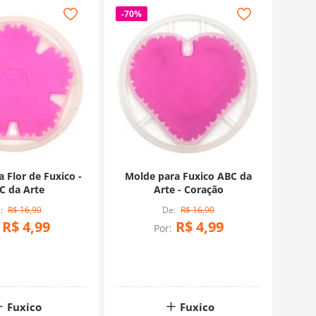
-
70%
 Flor de Fuxico -
Molde para Fuxico ABC da
C da Arte
Arte - Coração
R$
16
,
90
R$
16
,
90
R$
4
,
99
R$
4
,
99
Por:
Fuxico
Fuxico