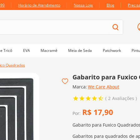
699
Horário de Atendimento
Nossa Loja
Blog
Precis
e Tricô
EVA
Macramê
Meia de Seda
Patchwork
Pint
xico Quadrados
Gabarito para Fuxico
Marca:
We Care About
2
Avaliações
R$
17
,
90
Por:
Gabarito para Fuxico Quadrado
Gabaritos para quadrados de ap