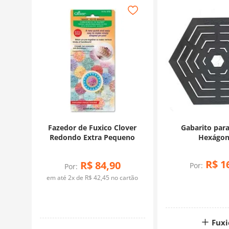
Fazedor de Fuxico Clover
Gabarito par
Redondo Extra Pequeno
Hexágon
R$
1
R$
84
,
90
Por:
Por:
em até
2
x de
R$
42
,
45
no cartão
Fuxi