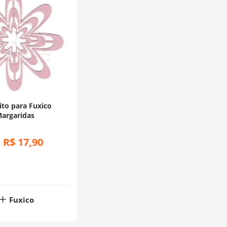
ito para Fuxico
argaridas
R$
17
,
90
:
Fuxico