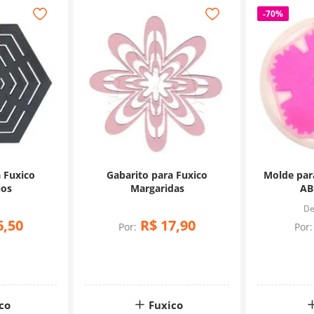
-
70%
a Fuxico
Gabarito para Fuxico
Molde para
os
Margaridas
AB
6
,
50
R$
17
,
90
Por:
Por:
co
Fuxico