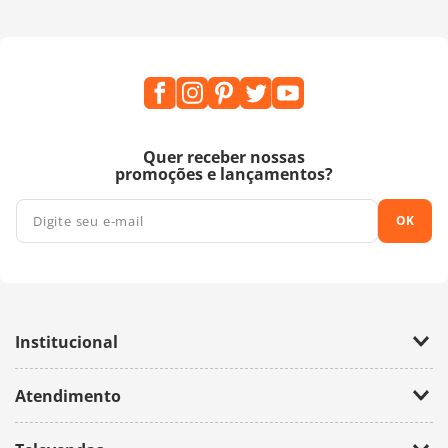
Quer receber nossas
promoções e lançamentos?
OK
Institucional
Empresa
Atendimento
Trabalhe Conosco
Política de Privacidade
Fale Conosco