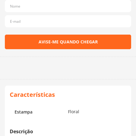
10
º
dmc
Floral
Estampa