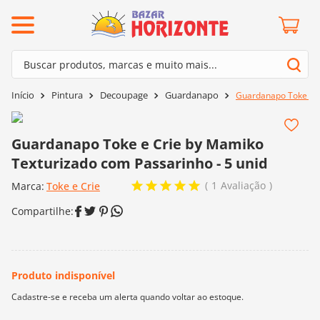
ermos mais buscados
Buscar produtos, marcas e muito mais...
º
barroco
Termos mais buscados
Pintura
Decoupage
Guardanapo
Guardanapo Toke e C
º
mollet
1
º
barroco
º
agulha crochê
2
º
mollet
Guardanapo Toke e Crie by Mamiko
º
kit amigurumi
Texturizado com Passarinho - 5 unid
3
º
agulha crochê
º
lã cisne
1
Avaliação
Marca:
4
º
Toke e Crie
kit amigurumi
º
batik
5
º
lã cisne
º
fio amigurumi
6
º
batik
º
euroroma
7
º
fio amigurumi
º
charme
8
º
euroroma
0
º
dmc
9
º
charme