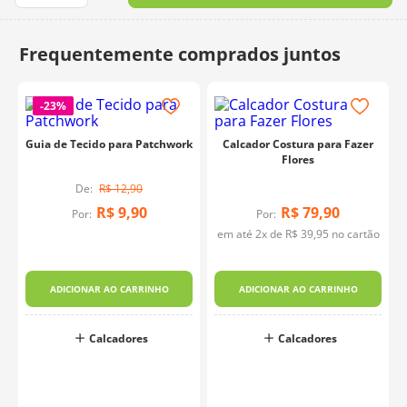
10
º
charme
-
23%
Guia de Tecido para Patchwork
Calcador Costura para Fazer
Flores
R$
12
,
90
R$
9
,
90
R$
79
,
90
Por:
Por:
em até
2
x de
R$
39
,
95
no cartão
a
ADICIONAR AO CARRINHO
ADICIONAR AO CARRINHO
Calcadores
Calcadores
o