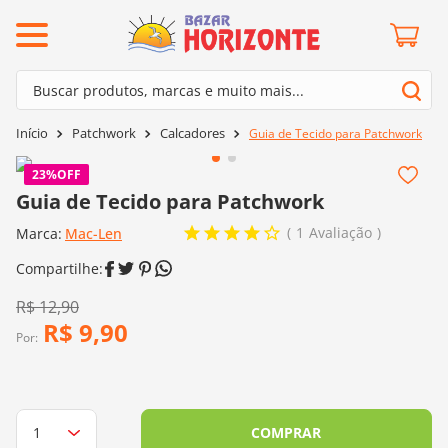
ermos mais buscados
Buscar produtos, marcas e muito mais...
º
barroco
Termos mais buscados
Patchwork
Calcadores
Guia de Tecido para Patchwork
º
mollet
1
º
barroco
º
kit amigurumi
23%
OFF
2
º
mollet
Guia de Tecido para Patchwork
º
agulha crochê
3
º
kit amigurumi
1
Avaliação
Marca:
Mac-Len
º
fio amigurumi
4
º
agulha crochê
º
lã cisne
5
º
fio amigurumi
R$
12
,
90
º
batik
R$
9
,
90
6
º
lã cisne
Por:
º
euroroma
7
º
batik
º
dmc
8
º
euroroma
0
º
charme
COMPRAR
9
º
dmc