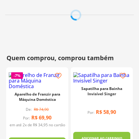
-
7%
Sapatilha para Bainha
Invisível Singer
Aparelho de Franzir para
Máquina Doméstica
R$
74
,
90
R$
58
,
90
Por:
R$
69
,
90
Por:
em até
2
x de
R$
34
,
95
no cartão
ADICIONAR AO CARRINHO