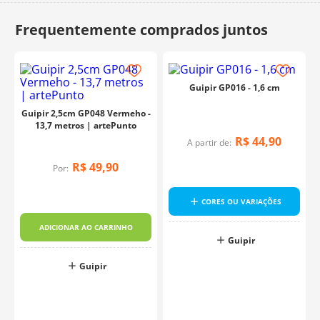
10
º
charme
Guipir GP016 - 1,6 cm
Guipir 2,5cm GP048 Vermeho -
13,7 metros | artePunto
R$
44
,
90
A partir de:
R$
49
,
90
Por:
CORES OU VARIAÇÕES
ADICIONAR AO CARRINHO
Guipir
Guipir