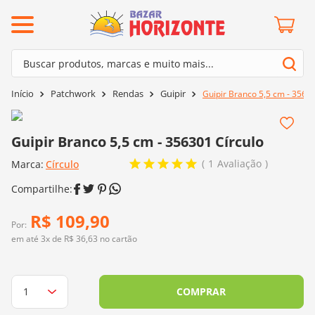
ermos mais buscados
Buscar produtos, marcas e muito mais...
º
barroco
Termos mais buscados
Patchwork
Rendas
Guipir
Guipir Branco 5,5 cm - 35630
º
mollet
1
º
barroco
º
kit amigurumi
2
º
mollet
Guipir Branco 5,5 cm - 356301 Círculo
º
agulha crochê
3
º
kit amigurumi
1
Avaliação
Marca:
Círculo
º
fio amigurumi
4
º
agulha crochê
º
lã cisne
5
º
fio amigurumi
R$
109
,
90
º
batik
Por:
6
º
lã cisne
em até
3
x de
R$
36
,
63
no cartão
º
euroroma
7
º
batik
º
dmc
8
º
euroroma
COMPRAR
0
º
charme
9
º
dmc