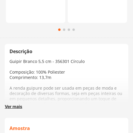
Guipir Branco 5,5 cm - 356301 Círculo
Composição: 100% Poliester
Comprimento: 13,7m
A renda guipure pode ser usada em peças de moda e
decoração de diversas formas, seja em peças inteiras ou
em pequenos detalhes, proporcionando um toque de
elegância à peça final. A guipure se diferencia pela
Ver mais
riqueza de detalhes e praticidade, podendo ser
costurada ou colada na peça.
Fabricante:
Círculo
Amostra