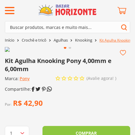
ermos mais buscados
Buscar produtos, marcas e muito mais...
º
barroco
Termos mais buscados
Crochê e tricô
Agulhas
Knooking
Kit Agulha Knooking
º
mollet
1
º
barroco
º
kit amigurumi
2
º
mollet
Kit Agulha Knooking Pony 4,00mm e
º
agulha crochê
6,00mm
3
º
kit amigurumi
º
fio amigurumi
Avalie agora!
Marca:
4
º
Pony
agulha crochê
º
lã cisne
5
º
fio amigurumi
º
batik
6
º
lã cisne
R$
42
,
90
º
euroroma
Por:
7
º
batik
º
dmc
8
º
euroroma
0
º
charme
9
º
dmc
COMPRAR