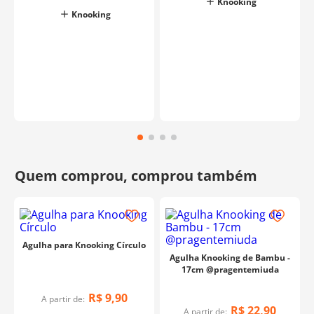
Knooking
Knooking
Agulha para Knooking Círculo
Agulha Knooking de Bambu -
17cm @pragentemiuda
R$
9
,
90
A partir de:
R$
22
,
90
A partir de: