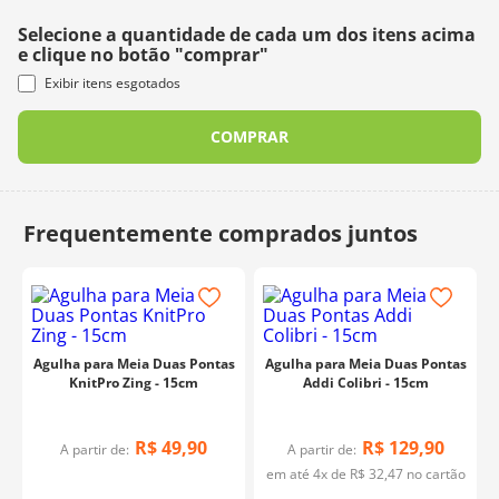
Selecione a quantidade de cada um dos itens acima
e clique no botão "comprar"
Exibir itens esgotados
COMPRAR
Agulha para Meia Duas Pontas
Agulha para Meia Duas Pontas
KnitPro Zing - 15cm
Addi Colibri - 15cm
R$
49
,
90
R$
129
,
90
A partir de:
A partir de:
em até
4
x de
R$
32
,
47
no cartão