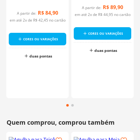
R$
89
,
90
A partir de:
R$
84
,
90
A partir de:
em até
2
x de
R$
44
,
95
no cartão
em até
2
x de
R$
42
,
45
no cartão
a
CORES OU VARIAÇÕES
CORES OU VARIAÇÕES
duas pontas
o
duas pontas