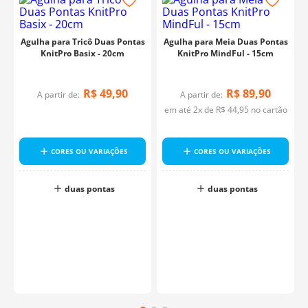
Agulha para Tricô Duas Pontas
Agulha para Meia Duas Pontas
KnitPro Basix - 20cm
KnitPro MindFul - 15cm
R$
49
,
90
R$
89
,
90
A partir de:
A partir de:
em até
2
x de
R$
44
,
95
no cartão
s
CORES OU VARIAÇÕES
CORES OU VARIAÇÕES
duas pontas
duas pontas
o