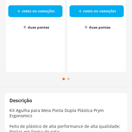
s
CORES OU VARIAÇÕES
CORES OU VARIAÇÕES
duas pontas
duas pontas
o
Kit Agulha para Meia Ponta Dupla Plástica Prym
Ergonomics
Feito de plástico de alta performance de alta qualidade;
Pontas em forma de gota;