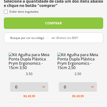
Selecione a quantidade de cada um dos itens abaixo
e clique no botão "comprar"
10
º
dmc
Exibir itens esgotados
COMPRAR
Busque por cor ou código
3,50
2,50
R$
49,99
R$
49,99