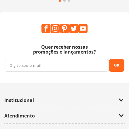
Quer receber nossas
promoções e lançamentos?
OK
Institucional
Empresa
Atendimento
Trabalhe Conosco
Política de Privacidade
Fale Conosco