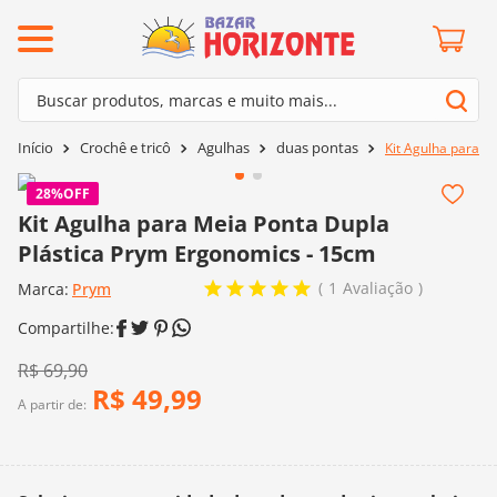
ermos mais buscados
Buscar produtos, marcas e muito mais...
º
barroco
Termos mais buscados
Crochê e tricô
Agulhas
duas pontas
Kit Agulha para M
º
mollet
1
º
barroco
º
kit amigurumi
28%
OFF
2
º
mollet
Kit Agulha para Meia Ponta Dupla
º
fio amigurumi
Plástica Prym Ergonomics - 15cm
3
º
kit amigurumi
º
agulha crochê
1
Avaliação
Marca:
4
º
Prym
fio amigurumi
º
euroroma
5
º
agulha crochê
º
lã cisne
6
º
euroroma
R$
69
,
90
º
batik
R$
49
,
99
7
º
lã cisne
A partir de:
º
charme
8
º
batik
0
º
dmc
9
º
charme