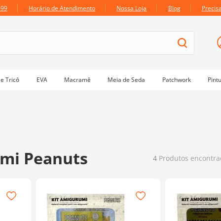
699
Horário de Atendimento
Nossa Loja
Blog
Precis
e Tricô
EVA
Macramê
Meia de Seda
Patchwork
Pint
umi Peanuts
4
Produtos