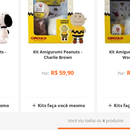
s -
Kit Amigurumi Peanuts -
Kit Amigu
Charlie Brown
Woo
R$
59
,
90
Por:
Por:
esmo
Kits faça você mesmo
Kits f
Você viu todos os
4
produtos