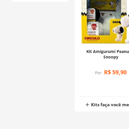
Kit Amigurumi Peanut
Snoopy
R$
59
,
90
Por:
Kits faça você m