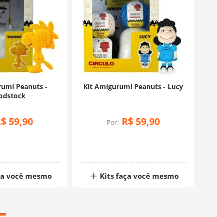
rumi Peanuts -
Kit Amigurumi Peanuts - Lucy
dstock
R$
59
,
90
R$
59
,
90
Por:
aça você mesmo
Kits faça você mesmo