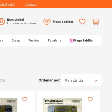
a de Ajuda?
Contato
Meus pedidos
ura
Scrap
Tecidos
Papelaria
Mega Saldão
Relevância