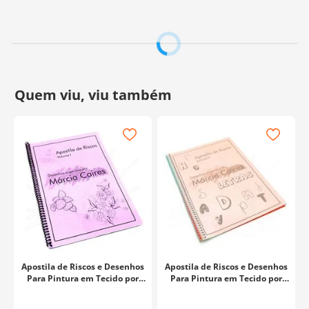
O Kit Contém:
1 - Mini coração de gesso
1 - Pincel chato 424-10
1 - Pincel redondo 425-12
2 - Pinta bolinhas pretos
Seja para decorar um ambiente ou presentear alguém
especial, o
Kit Art Of Love
permite que você crie algo
memorável e cheio de significado, trazendo à tona sua
imaginação em cada detalhe.
Fabricante:
Condor
Apostila de Riscos e Desenhos
Apostila de Riscos e Desenhos
Para Pintura em Tecido por
Para Pintura em Tecido por
Márcia Caires Vol 1
Márcia Caires Vol 5