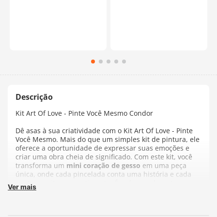
Kit Art Of Love - Pinte Você Mesmo Condor
Dê asas à sua criatividade com o Kit Art Of Love - Pinte
Você Mesmo. Mais do que um simples kit de pintura, ele
oferece a oportunidade de expressar suas emoções e
criar uma obra cheia de significado. Com este kit, você
transforma um
mini coração de gesso
em uma peça
única, onde cada pincelada conta uma história e cada
cor transmite um sentimento. É a chance de se tornar
Ver mais
um verdadeiro artista e criar algo que reflita sua
essência e inspiração.