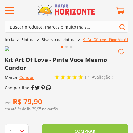
ermos mais buscados
Buscar produtos, marcas e muito mais...
º
barroco
Termos mais buscados
Pintura
Riscos para pintura
Kit Art Of Love - Pinte Você 
º
mollet
1
º
barroco
º
kit amigurumi
2
º
mollet
Kit Art Of Love - Pinte Você Mesmo
º
agulha crochê
Condor
3
º
kit amigurumi
º
batik
1
Avaliação
Marca:
4
º
Condor
agulha crochê
º
fio amigurumi
5
º
batik
º
euroroma
6
º
fio amigurumi
R$
79
,
90
º
lã cisne
Por:
7
º
euroroma
em até
2
x de
R$
39
,
95
no cartão
º
charme
8
º
lã cisne
0
º
dmc
9
º
charme
COMPRAR