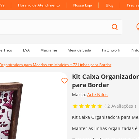
699
Horário de Atendimento
Nossa Loja
Blog
Precis
e Tricô
EVA
Macramê
Meia de Seda
Patchwork
Pint
 Organizadora para Meadas em Madeira + 72 Linhas para Bordar
Kit Caixa Organizado
para Bordar
Marca:
Arte Nilos
2
Avaliações
Kit Caixa Organizadora para Me
Manter as linhas organizadas é