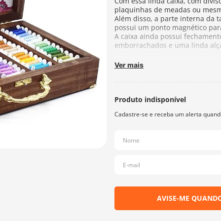
Com essa linda caixa, com divis
plaquinhas de meadas ou mesmo a
Além disso, a parte interna da 
possui um ponto magnético para
A caixa ainda possui fechament
emborrachados e uma linda alça
Nesse Kit, acompanham a Caixa 
Ver mais
Plaquinhas para Meadas, tudo s
Medidas da Caixa:
27x18x7cm
Capacidade:
aproximadamente 7
Contém:
1 Caixa Organizadora, 
Bordar, 80 Plaquinhas para Enr
ATENÇÃO: A estampa interna, o
mostrado na foto. Enviaremos
Fabricante:
Arte Nilos