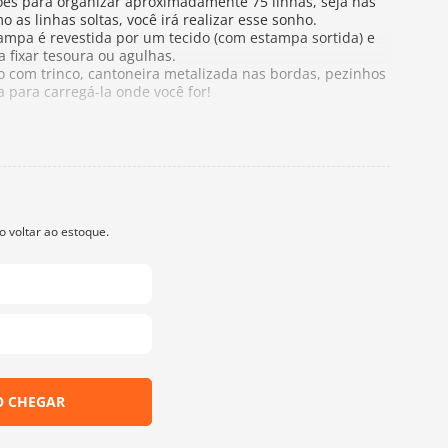
ões para organizar aproximadamente 75 linhas, seja nas
s linhas soltas, você irá realizar esse sonho.
tampa é revestida por um tecido (com estampa sortida) e
 fixar tesoura ou agulhas.
o com trinco, cantoneira metalizada nas bordas, pezinhos
 para carregá-la onde você for!
Organizadora, 72 Linhas para Bordar Anchor e 80
eparado para você montar do seu jeito.
5 linhas
72 Linhas para Bordar Anchor, 1 Pacote de Agulhas para
olar Meadas.
 fecho e o puxador da caixa podem variar do modelo
 sempre o modelo disponível no momento