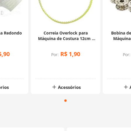
ça Redondo
Correia Overlock para
Bobina de
m
Máquina de Costura 12cm -
Máquina 
Telanipo
U
5
,
90
R$
1
,
90
Por:
Por:
rios
Acessórios