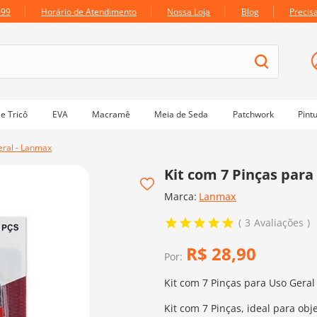
699
Horário de Atendimento
Nossa Loja
Blog
Precis
e Tricô
EVA
Macramê
Meia de Seda
Patchwork
Pint
eral - Lanmax
Kit com 7 Pinças para
Marca:
Lanmax
3
Avaliações
R$
28
,
90
Por:
Kit com 7 Pinças para Uso Geral
Kit com 7 Pinças, ideal para ob