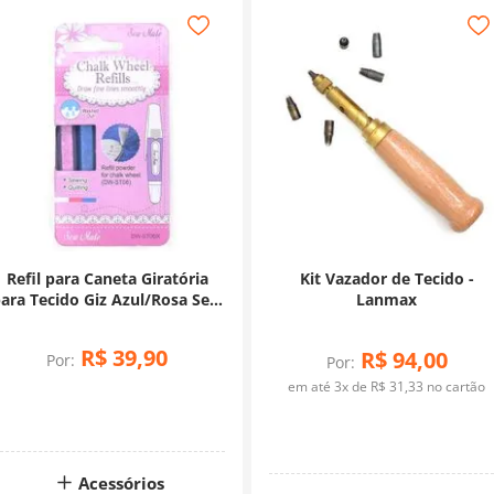
Refil para Caneta Giratória
Kit Vazador de Tecido -
ara Tecido Giz Azul/Rosa Sew
Lanmax
Mate DW-ST06R (BR)
R$
39
,
90
R$
94
,
00
Por:
Por:
em até
3
x de
R$
31
,
33
no cartão
Acessórios