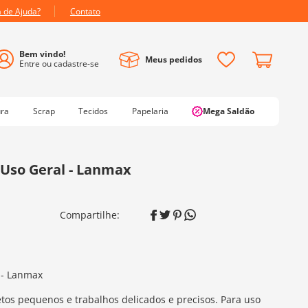
a de Ajuda?
Contato
Meus pedidos
ura
Scrap
Tecidos
Papelaria
Mega Saldão
 Uso Geral - Lanmax
 - Lanmax
jetos pequenos e trabalhos delicados e precisos. Para uso