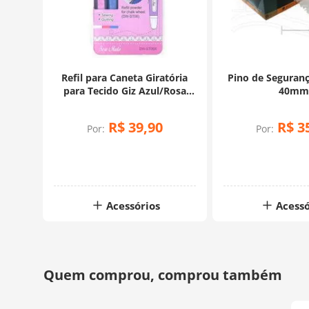
Refil para Caneta Giratória
Pino de Seguran
para Tecido Giz Azul/Rosa
40m
Sew Mate DW-ST06R (BR)
R$
39
,
90
R$
3
Por:
Por:
Acessórios
Acessó