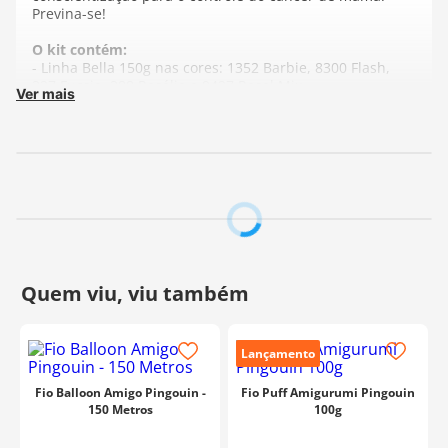
Previna-se!
O kit contém:
- Linha Bella 150g nas cores: 1352 Barbie, 8300 Flash,
327 Fucsia, 388 Rosália e 9427 Rosal Mix
Ver mais
- Fio Kotini 200g nas cores: 2357 Pink Panther e 5345
Cravo
- Barbante Ateliê 200g na cor: 9085 Debutante
- Linha Macramê 200g nas cores: 1376 Rosa Chá e 9116
Serenata
- Fio Balloon Amigo 50g nas cores: 377 Sonho e 8380
Rosa Barbie
- Linha Bikini 100g na cor: 4302 Soft
- Linha Brisa 100g na cor: 4302 Soft
- Linha Tropfil 100g na cor: 1352 Barbie
Fabricante:
Pingouin
Lançamento
Fio Balloon Amigo Pingouin -
Fio Puff Amigurumi Pingouin
150 Metros
100g