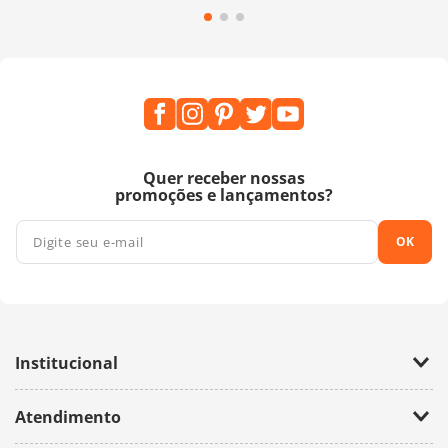
Quer receber nossas
promoções e lançamentos?
OK
Institucional
Empresa
Atendimento
Trabalhe Conosco
Política de Privacidade