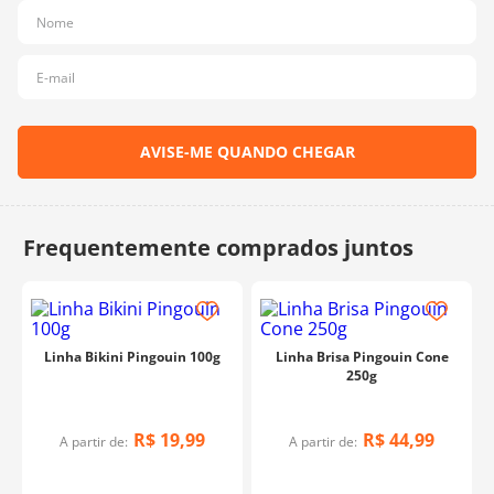
10
º
dmc
Linha Bikini Pingouin 100g
Linha Brisa Pingouin Cone
250g
R$
19
,
99
R$
44
,
99
A partir de:
A partir de: