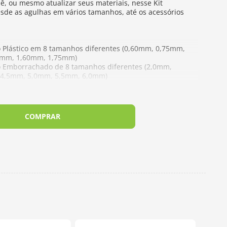
hê, ou mesmo atualizar seus materiais, nesse Kit
esde as agulhas em vários tamanhos, até os acessórios
 Plástico em 8 tamanhos diferentes (0,60mm, 0,75mm,
0mm, 1,60mm, 1,75mm)
o Emborrachado de 8 tamanhos diferentes (2,0mm,
 4,5mm, 5,0mm, 5,5mm, 6,0mm)
eado
ura em 2 tamanhos diferentes
COMPRAR
ra