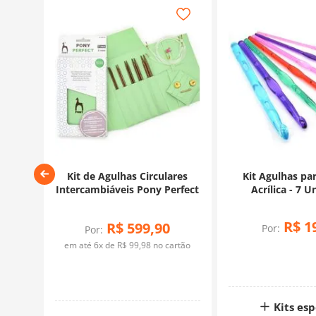
tes -
Kit de Agulhas Circulares
Kit Agulhas pa
os
Intercambiáveis Pony Perfect
Acrílica - 7 
R$
1
R$
599
,
90
Por:
Por:
rtão
em até
6
x de
R$
99
,
98
no cartão
Kits esp