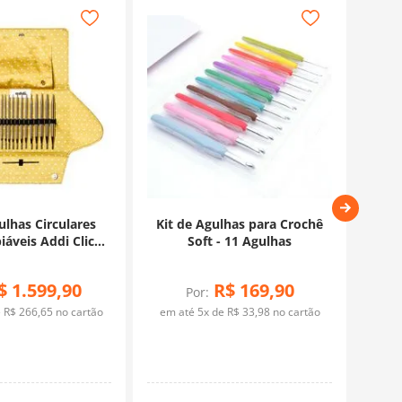
ulhas Circulares
Kit de Agulhas para Crochê
Kit 
iáveis Addi Click
Soft - 11 Agulhas
A
Mix
$
1
.
599
,
90
R$
169
,
90
Por:
e
R$
266
,
65
no cartão
em até
5
x de
R$
33
,
98
no cartão
em 