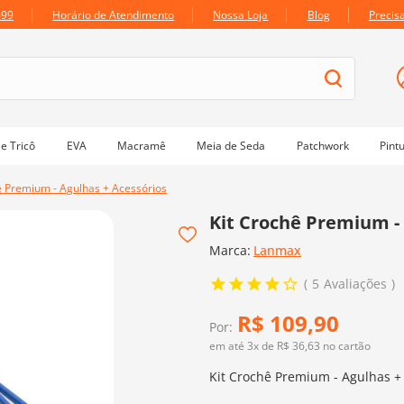
699
Horário de Atendimento
Nossa Loja
Blog
Precis
e Tricô
EVA
Macramê
Meia de Seda
Patchwork
Pint
ê Premium - Agulhas + Acessórios
Kit Crochê Premium - 
Marca:
Lanmax
5
Avaliações
R$
109
,
90
Por:
em até
3
x de
R$
36
,
63
no cartão
Kit Crochê Premium - Agulhas +