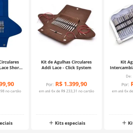
Circulares
Kit de Agulhas Circulares
Kit Ag
Lace Short
Addi Lace - Click System
Intercambi
ddi
Str
99
,
90
R$
1
.
399
,
90
Por:
Por:
,
98
no cartão
em até
6
x de
R$
233
,
31
no cartão
em até
6
x d
eciais
Kits especiais
Ki