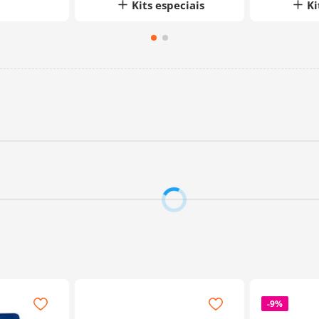
Kits especiais
Ki
-
9%