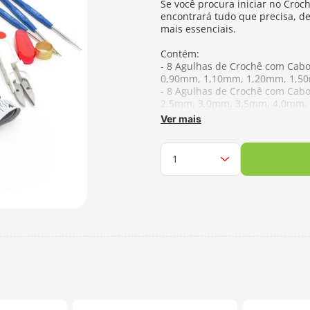
Se você procura iniciar no Croc
encontrará tudo que precisa, d
mais essenciais.
Contém:
- 8 Agulhas de Crochê com Cabo
0,90mm, 1,10mm, 1,20mm, 1,5
- 8 Agulhas de Crochê com Cab
2,5mm, 3,0mm, 3,5mm, 4,0mm,
- 1 Fita Métrica de 150cm
Ver mais
- 10 Marcadores de Pontos Cad
- 4 Agulhas Plásticas para Cost
- 1 Dedal Anel
- 1 Tesoura Pequena de Tecelão
- 1 Estojo Pano Floral
- 1 Passa Agulha
- 1 Faz Pom Pom
- 1 Linha para Crochê
- 2 Agulhas de Metal para Costu
- 10 Alfinetes
Fabricante: Lanmax