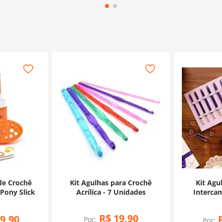
de Crochê
Kit Agulhas para Crochê
Kit Agu
Pony Slick
Acrílica - 7 Unidades
Intercam
J'ado
R$
19
,
90
9
,
90
Por:
Por: