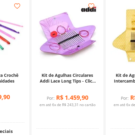
ra Crochê
Kit de Agulhas Circulares
Kit de Ag
Unidades
Addi Lace Long Tips - Click
Intercamb
System
9
,
90
R$
1
.
459
,
90
R
Por:
Por:
em até
6
x de
R$
243
,
31
no cartão
em até
6
x d
eciais