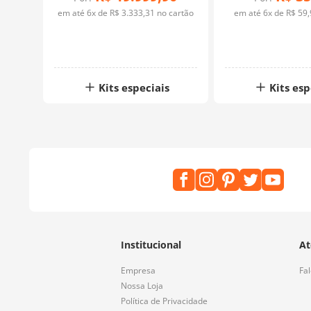
rtão
em até
6
x de
R$
3
.
333
,
31
no cartão
em até
6
x de
R$
59
,
Kits especiais
Kits esp
Institucional
At
Empresa
Fa
Nossa Loja
Política de Privacidade