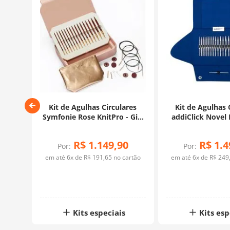
ochê
Kit de Agulhas Circulares
Kit de Agulhas 
ção
Symfonie Rose KnitPro - Gift
addiClick Novel 
Set Rosê
Tips - A
R$
1
.
149
,
90
R$
1
.
4
Por:
Por:
rtão
em até
6
x de
R$
191
,
65
no cartão
em até
6
x de
R$
249
Kits especiais
Kits esp