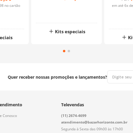
98
no cartão
em até
6
x d
Kits especiais
eciais
Ki
Quer receber nossas promoções e lançamentos?
endimento
Televendas
le Conosco
(11) 2674-4699
atendimento@bazarhorizonte.com.br
Segunda à Sexta das 09h00 às 17h00