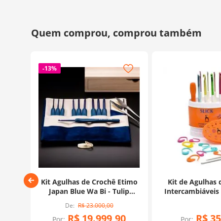
-
13%
tes -
Kit Agulhas de Crochê Etimo
Kit de Agulhas 
os
Japan Blue Wa Bi - Tulip
Intercambiáveis 
(Edição Limitada)
R$
23
.
000
,
00
R$
19
.
999
,
90
R$
35
Por:
Por: