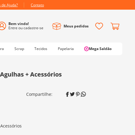
a de Ajuda?
Contato
Meus pedidos
ura
Scrap
Tecidos
Papelaria
Mega Saldão
Agulhas + Acessórios
 Acessórios