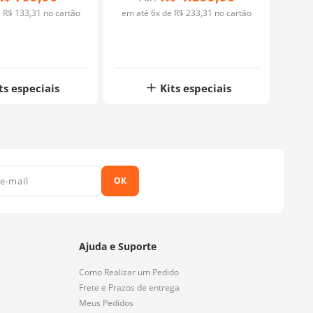
e
R$
133
,
31
no cartão
em até
6
x de
R$
233
,
31
no cartão
em a
ts especiais
Kits especiais
OK
Ajuda e Suporte
Como Realizar um Pedido
Frete e Prazos de entrega
Meus Pedidos