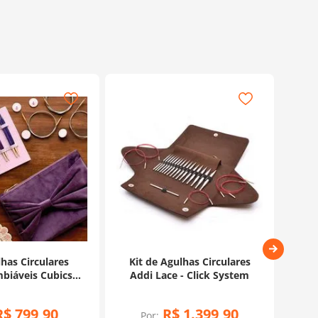
lhas Circulares
Kit de Agulhas Circulares
Kit
biáveis Cubics
Addi Lace - Click System
Tu
re - KnitPro
R$
799
,
90
R$
1
.
399
,
90
Por: