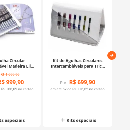
ulha Circular
Kit de Agulhas Circulares
Kit
ável Madeira Lilac
Intercambiáveis para Tricô
Tu
ipes - Prym
SmartStix Especial - Knitpro
R$
1
.
099
,
90
R$
999
,
90
R$
699
,
90
Por:
e
R$
166
,
65
no cartão
em até
6
x de
R$
116
,
65
no cartão
em 
ts especiais
Kits especiais