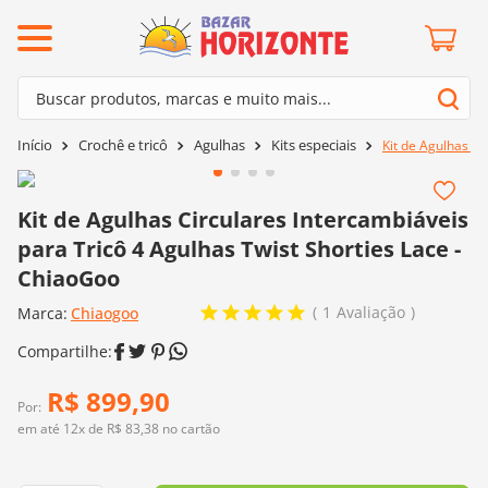
ermos mais buscados
Buscar produtos, marcas e muito mais...
º
barroco
Termos mais buscados
Crochê e tricô
Agulhas
Kits especiais
Kit de Agulhas Ci
º
mollet
1
º
barroco
º
kit amigurumi
2
º
mollet
Kit de Agulhas Circulares Intercambiáveis
º
agulha crochê
para Tricô 4 Agulhas Twist Shorties Lace -
3
º
kit amigurumi
º
fio amigurumi
ChiaoGoo
4
º
agulha crochê
º
lã cisne
1
Avaliação
Marca:
Chiaogoo
5
º
fio amigurumi
º
batik
6
º
lã cisne
º
euroroma
R$
899
,
90
7
º
batik
Por:
º
dmc
em até
12
x de
R$
83
,
38
no cartão
8
º
euroroma
0
º
charme
9
º
dmc