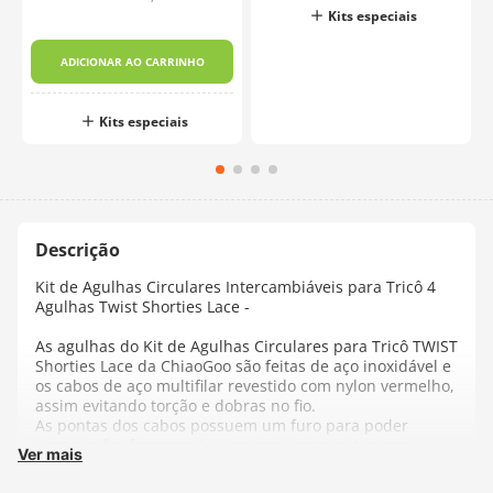
Kits especiais
ADICIONAR AO CARRINHO
Kits especiais
Kit de Agulhas Circulares Intercambiáveis para Tricô 4
Agulhas Twist Shorties Lace -
As agulhas do Kit de Agulhas Circulares para Tricô TWIST
Shorties Lace da ChiaoGoo são feitas de aço inoxidável e
os cabos de aço multifilar revestido com nylon vermelho,
assim evitando torção e dobras no fio.
As pontas dos cabos possuem um furo para poder
passar o fio, fornecendo uma segurança extra caso
Ver mais
precise cortar o fio. As pontas das agulhas são finas,
garantindo um deslizamento suave com todos os tipos