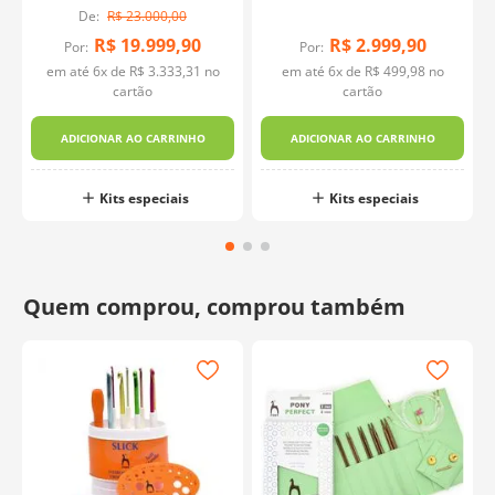
R$
23
.
000
,
00
Red Lace - ChiaoGoo
R$
19
.
999
,
90
R$
2
.
999
,
90
Por:
Por:
o
em até
6
x de
R$
3
.
333
,
31
no
em até
6
x de
R$
499
,
98
no
cartão
cartão
ADICIONAR AO CARRINHO
ADICIONAR AO CARRINHO
Kits especiais
Kits especiais