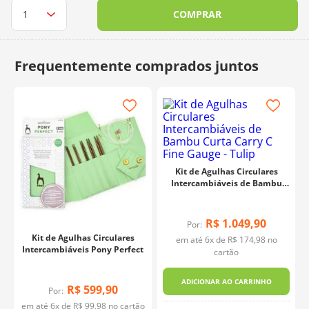
COMPRAR
10
º
charme
Kit de Agulhas Circulares
Intercambiáveis de Bambu
Curta Carry C Fine Gauge -
Tulip
R$
1
.
049
,
90
Por:
Kit de Agulhas Circulares
em até
6
x de
R$
174
,
98
no
Intercambiáveis Pony Perfect
cartão
ADICIONAR AO CARRINHO
R$
599
,
90
Por:
o
em até
6
x de
R$
99
,
98
no cartão