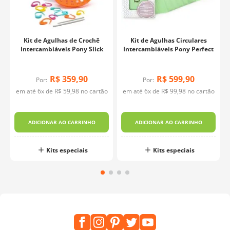
Kit de Agulhas de Crochê
Kit de Agulhas Circulares
Intercambiáveis Pony Slick
Intercambiáveis Pony Perfect
R$
359
,
90
R$
599
,
90
Por:
Por:
o
em até
6
x de
R$
59
,
98
no cartão
em até
6
x de
R$
99
,
98
no cartão
ADICIONAR AO CARRINHO
ADICIONAR AO CARRINHO
Kits especiais
Kits especiais