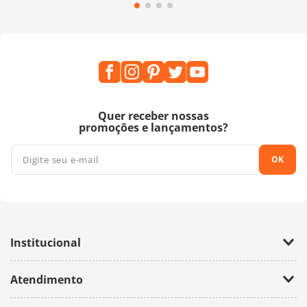
Quer receber nossas
promoções e lançamentos?
OK
Institucional
Empresa
Atendimento
Trabalhe Conosco
Política de Privacidade
Fale Conosco