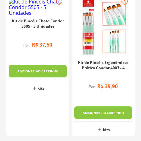
Kit de Pincéis Chato Condor
5505 - 5 Unidades
R$
37
,
50
Por:
Kit de Pincéis Ergonômicos
Prático Condor 4003 - 4
ADICIONAR AO CARRINHO
Unidades
R$
39
,
90
Por:
kits
o
ADICIONAR AO CARRINHO
kits