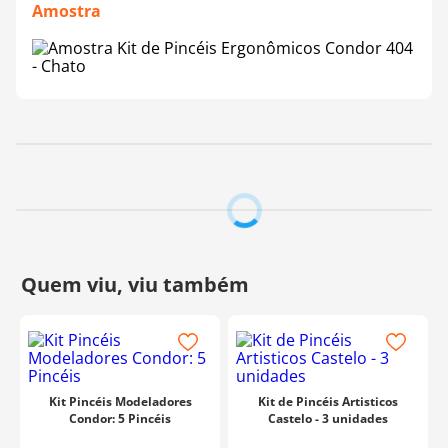
Ponta:
Filamento sintético de alta qualidade e
Amostra
durabilidade
Cabo:
Ergonômico - Plástico
Virola:
Alumínio
Indicação de pintura:
MDF, madeira, vidro, porcelana,
plástico, galvanizado e tela
Fabricante:
Condor
Kit Pincéis Modeladores
Kit de Pincéis Artisticos
Condor: 5 Pincéis
Castelo - 3 unidades