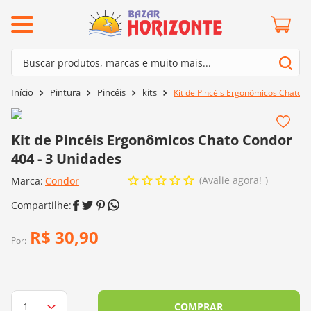
ermos mais buscados
Buscar produtos, marcas e muito mais...
º
barroco
Termos mais buscados
Pintura
Pincéis
kits
Kit de Pincéis Ergonômicos Chato C
º
mollet
1
º
barroco
º
kit amigurumi
2
º
mollet
Kit de Pincéis Ergonômicos Chato Condor
º
agulha crochê
404 - 3 Unidades
3
º
kit amigurumi
º
fio amigurumi
Avalie agora!
Marca:
4
º
Condor
agulha crochê
º
euroroma
5
º
fio amigurumi
º
lã cisne
6
º
euroroma
R$
30
,
90
º
batik
Por:
7
º
lã cisne
º
charme
8
º
batik
0
º
dmc
9
º
charme
COMPRAR