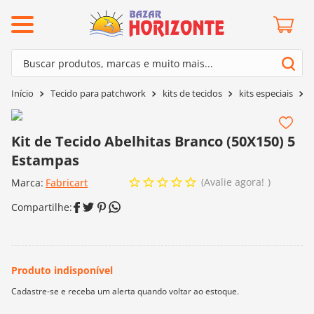
ermos mais buscados
Buscar produtos, marcas e muito mais...
º
barroco
Termos mais buscados
Tecido para patchwork
kits de tecidos
kits especiais
K
º
mollet
1
º
barroco
º
kit amigurumi
2
º
mollet
Kit de Tecido Abelhitas Branco (50X150) 5
º
agulha crochê
Estampas
3
º
kit amigurumi
º
fio amigurumi
Avalie agora!
Marca:
4
º
Fabricart
agulha crochê
º
euroroma
5
º
fio amigurumi
º
lã cisne
6
º
euroroma
º
batik
7
º
lã cisne
º
charme
8
º
batik
0
º
dmc
9
º
charme