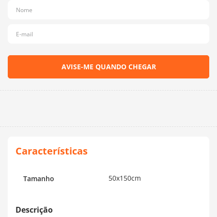
10
º
dmc
50x150cm
Tamanho