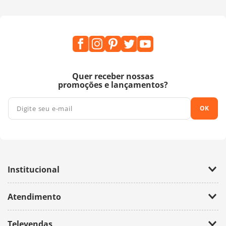
Quer receber nossas
promoções e lançamentos?
OK
Institucional
Empresa
Atendimento
Trabalhe Conosco
Política de Privacidade
Fale Conosco
Televendas