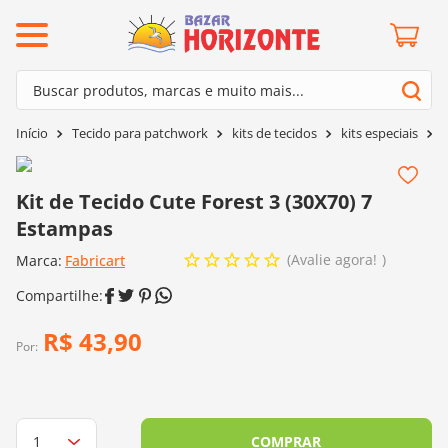
ermos mais buscados
Buscar produtos, marcas e muito mais...
º
barroco
Termos mais buscados
Tecido para patchwork
kits de tecidos
kits especiais
K
º
mollet
1
º
barroco
º
kit amigurumi
2
º
mollet
Kit de Tecido Cute Forest 3 (30X70) 7
º
agulha crochê
Estampas
3
º
kit amigurumi
º
fio amigurumi
Avalie agora!
Marca:
4
º
Fabricart
agulha crochê
º
euroroma
5
º
fio amigurumi
º
lã cisne
6
º
euroroma
R$
43
,
90
º
batik
Por:
7
º
lã cisne
º
charme
8
º
batik
0
º
dmc
9
º
charme
COMPRAR