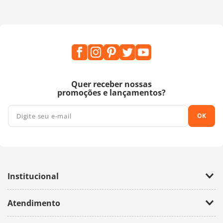
Quer receber nossas
promoções e lançamentos?
OK
Institucional
Empresa
Atendimento
Trabalhe Conosco
Política de Privacidade
Fale Conosco