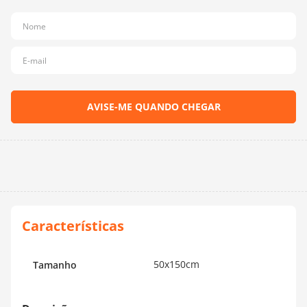
10
º
dmc
50x150cm
Tamanho