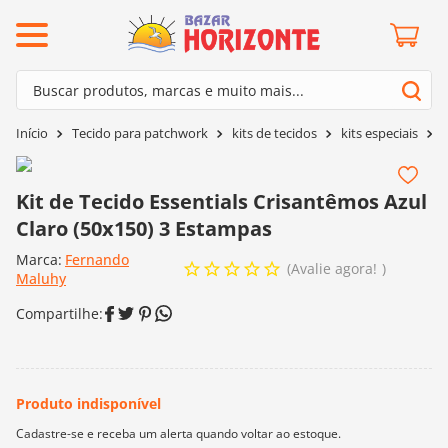
ermos mais buscados
Buscar produtos, marcas e muito mais...
º
barroco
Termos mais buscados
Tecido para patchwork
kits de tecidos
kits especiais
K
º
mollet
1
º
barroco
º
kit amigurumi
2
º
mollet
Kit de Tecido Essentials Crisantêmos Azul
º
agulha crochê
Claro (50x150) 3 Estampas
3
º
kit amigurumi
º
fio amigurumi
Marca:
Fernando
4
º
agulha crochê
Avalie agora!
º
euroroma
Maluhy
5
º
fio amigurumi
º
lã cisne
6
º
euroroma
º
batik
7
º
lã cisne
º
charme
8
º
batik
0
º
dmc
9
º
charme