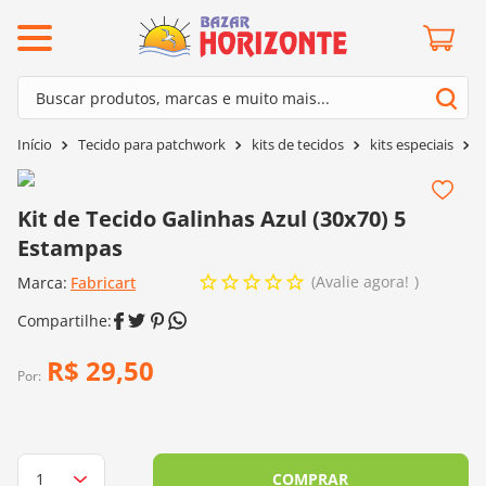
ermos mais buscados
Buscar produtos, marcas e muito mais...
º
barroco
Termos mais buscados
Tecido para patchwork
kits de tecidos
kits especiais
K
º
mollet
1
º
barroco
º
kit amigurumi
2
º
mollet
Kit de Tecido Galinhas Azul (30x70) 5
º
agulha crochê
Estampas
3
º
kit amigurumi
º
fio amigurumi
Avalie agora!
Marca:
4
º
Fabricart
agulha crochê
º
euroroma
5
º
fio amigurumi
º
lã cisne
6
º
euroroma
R$
29
,
50
º
batik
Por:
7
º
lã cisne
º
charme
8
º
batik
0
º
dmc
9
º
charme
COMPRAR