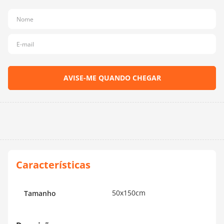
10
º
dmc
50x150cm
Tamanho