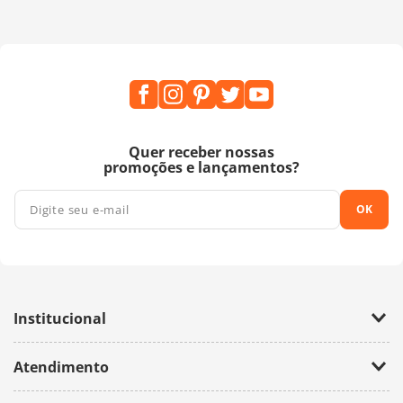
Quer receber nossas
promoções e lançamentos?
OK
Institucional
Empresa
Atendimento
Trabalhe Conosco
Política de Privacidade
Fale Conosco