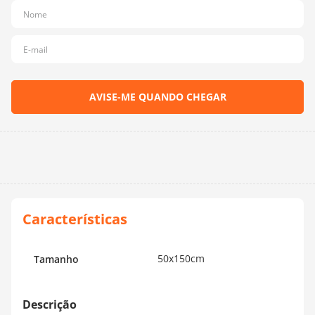
10
º
charme
50x150cm
Tamanho