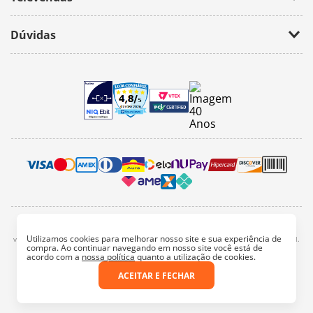
(11) 2674-4699
Dúvidas
atendimento@bazarhorizonte.com.br
Segunda à Sexta das 09h00 às 17h00
Como realizar um pedido
Sábado das 09h00 às 16h00
Frete e Prazos de entrega
Meus Pedidos
Veja como é seguro comprar
Pedido mínimo
Trocas e devoluções
2022, bazar horizonte. Todos os direitos reservados - Fotos e Logotipos aqui
Utilizamos cookies para melhorar nosso site e sua experiência de
vinculados são de propriedade particular. É vetada a sua reprodução, total e parcial.
compra. Ao continuar navegando em nosso site você está de
Endereço: Av. Mateo Bei, 3358 - São Paulo/SP
acordo com a
nossa política
quanto a utilização de cookies.
Razão Social: Bazar e Papelaria Horizonte Ltda.
CNPJ: 44.913.721/0001-68
ACEITAR E FECHAR