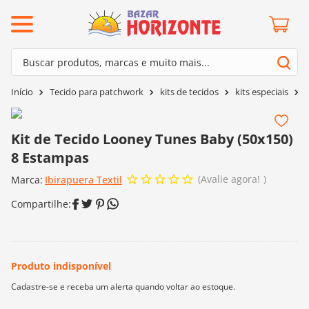
ermos mais buscados
Buscar produtos, marcas e muito mais...
º
barroco
Termos mais buscados
Tecido para patchwork
kits de tecidos
kits especiais
K
º
mollet
1
º
barroco
º
kit amigurumi
2
º
mollet
Kit de Tecido Looney Tunes Baby (50x150)
º
agulha crochê
8 Estampas
3
º
kit amigurumi
º
fio amigurumi
Avalie agora!
Marca:
4
º
Ibirapuera Textil
agulha crochê
º
lã cisne
5
º
fio amigurumi
º
batik
6
º
lã cisne
º
euroroma
7
º
batik
º
dmc
8
º
euroroma
0
º
charme
9
º
dmc