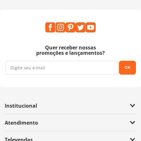
Quer receber nossas
promoções e lançamentos?
OK
Institucional
Empresa
Atendimento
Trabalhe Conosco
Política de Privacidade
Fale Conosco
Televendas