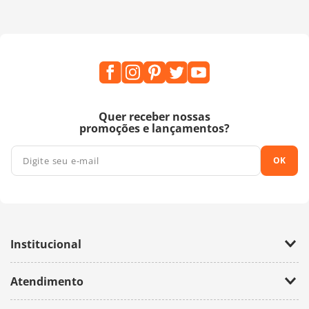
Quer receber nossas
promoções e lançamentos?
OK
Institucional
Empresa
Atendimento
Trabalhe Conosco
Política de Privacidade
Fale Conosco