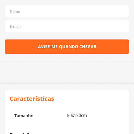
10
º
dmc
50x150cm
Tamanho