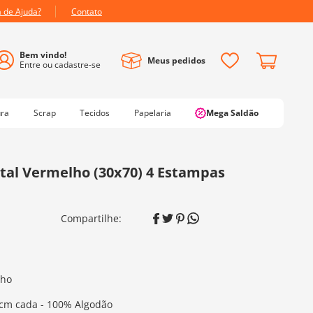
a de Ajuda?
Contato
Meus pedidos
ura
Scrap
Tecidos
Papelaria
Mega Saldão
atal Vermelho (30x70) 4 Estampas
lho
0 cm cada - 100% Algodão