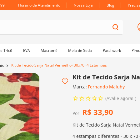
699
Horário de Atendimento
Nossa Loja
Blog
Precis
e Tricô
EVA
Macramê
Meia de Seda
Patchwork
Pint
Kit de Tecido Sarja Natal Vermelho (30x70) 4 Estampas
ais
Kit de Tecido Sarja N
Marca:
Fernando Maluhy
Avalie agora!
R$
33
,
90
Por:
Kit de Tecido Sarja Natal Verme
4 estampas diferentes - 30 x 7